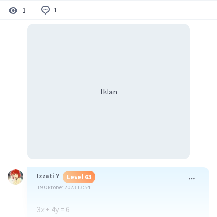
1
1
Iklan
Izzati Y
Level 63
19 Oktober 2023 13:54
3
x
+ 4y = 6