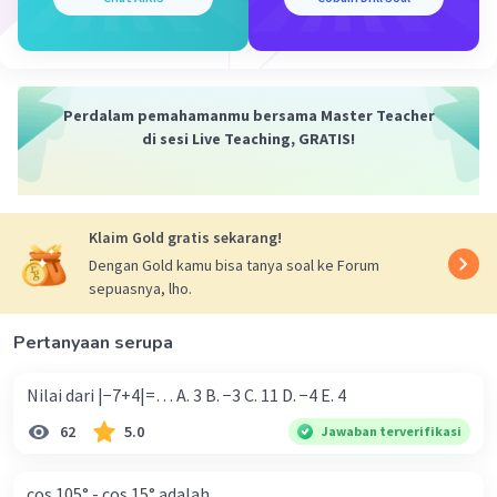
Perdalam pemahamanmu bersama Master Teacher
di sesi Live Teaching, GRATIS!
Klaim Gold gratis sekarang!
Dengan Gold kamu bisa tanya soal ke Forum
sepuasnya, lho.
Pertanyaan serupa
Nilai dari |−7+4|=… A. 3 B. −3 C. 11 D. −4 E. 4
62
5.0
Jawaban terverifikasi
cos 105° - cos 15° adalah