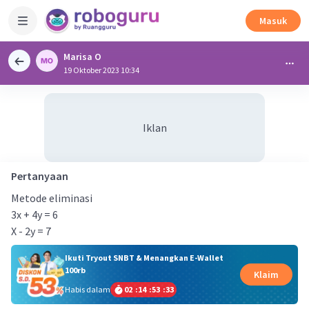
Masuk
Marisa O
19 Oktober 2023 10:34
Iklan
Pertanyaan
Metode eliminasi
3x + 4y = 6
X - 2y = 7
Ikuti Tryout SNBT & Menangkan E-Wallet
100rb
Klaim
Habis dalam
02
:
14
:
53
:
32