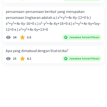
persamaan-persamaan berikut yang merupakan
persamaan lingkaran adalah a.) x²+y²+4x-6y-12=0 b.)
x²+y²+4x-6y-16=0 c.) x²-y²+4x-6y+16=0 d.) x²+y²+4x-6y+5xy-
12=0 e.) x²+y²+4x-6y+13=0
34
3.0
Jawaban terverifikasi
Apa yang dimaksud dengan Statistika?
15
4.2
Jawaban terverifikasi