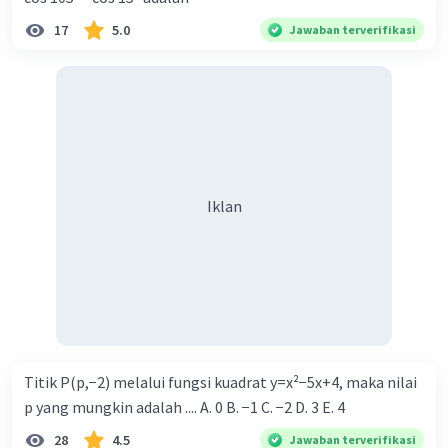
17
5.0
Jawaban terverifikasi
Iklan
Titik P(p,−2) melalui fungsi kuadrat y=x²−5x+4, maka nilai
p yang mungkin adalah .... A. 0 B. −1 C. −2 D. 3 E. 4
28
4.5
Jawaban terverifikasi