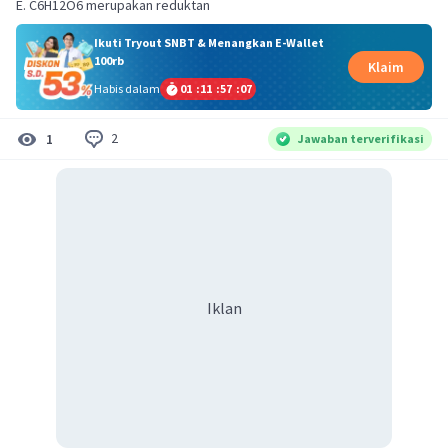
E. C6H12O6 merupakan reduktan
Ikuti Tryout SNBT & Menangkan E-Wallet
100rb
Klaim
Habis dalam
01
:
11
:
57
:
07
2
1
Jawaban terverifikasi
Iklan