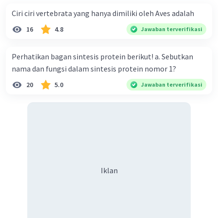
Ciri ciri vertebrata yang hanya dimiliki oleh Aves adalah
Kesimpulan:
Dari pilihan yang diberikan, jawaban yang paling tepat
16
4.8
Jawaban terverifikasi
adalah B. O2 bukan merupakan oksidan dalam proses
fotosintesis. Semoga penjelasan ini membantu Anda 🙂
Perhatikan bagan sintesis protein berikut! a. Sebutkan
nama dan fungsi dalam sintesis protein nomor 1?
·
0.0
(
0
)
Balas
Beri Rating
20
5.0
Jawaban terverifikasi
Iklan