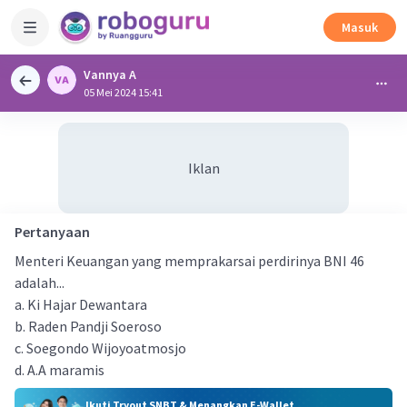
Masuk
Vannya A
05 Mei 2024 15:41
Iklan
Pertanyaan
Menteri Keuangan yang memprakarsai perdirinya BNI 46
adalah...
a. Ki Hajar Dewantara
b. Raden Pandji Soeroso
c. Soegondo Wijoyoatmosjo
d. A.A maramis
Ikuti Tryout SNBT & Menangkan E-Wallet