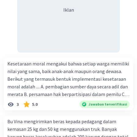
keuangan negara serta mendukung
pembangunan ekonomi nasional.
Iklan
Sebagai Menteri Keuangan pada masa itu, Raden
Pandji Soeroso memainkan peran kunci dalam
mendirikan BNI 46. Bank ini kemudian
berkembang menjadi salah satu bank terbesar di
Indonesia dengan peran penting dalam
mendukung pertumbuhan ekonomi dan
pembangunan infrastruktur di negara ini. Raden
Kesetaraan moral mengakui bahwa setiap warga memiliki
Pandji Soeroso diakui sebagai tokoh yang
nilai yang sama, baik anak-anak maupun orang dewasa.
berperan dalam memajukan sektor keuangan
Berikut yang termasuk bentuk implementasi kesetaraan
dan perbankan Indonesia pada masa awal
moral adalah .... A. pembagian sumber daya secara adil dan
kemerdekaan.
merata B. persamaan hak berpartisipasi dalam pemilu C.
menghargai pendapat orang lain D. menerapkan hukum
3
5.0
Jawaban terverifikasi
·
0.0
(
0
)
Balas
Beri Rating
secara adil E. merendahkan status orang lain
Bu Vina mengirimkan beras kepada pedagang dalam
kemasan 25 kg dan 50 kg menggunakan truk. Banyak
karung beras keseluruhan adalah 200 karung dengan total