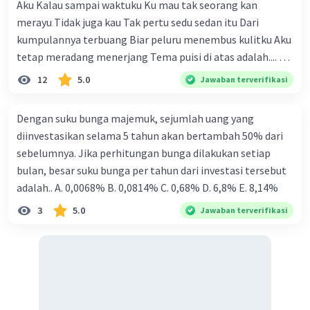
Aku Kalau sampai waktuku Ku mau tak seorang kan
menjadi salah satu bank nasional penting dalam sejarah
merayu Tidak juga kau Tak pertu sedu sedan itu Dari
ekonomi Indonesia.
kumpulannya terbuang Biar peluru menembus kulitku Aku
tetap meradang menerjang Tema puisi di atas adalah.... A.
·
0.0
(
0
)
Balas
Beri Rating
ketekunan dan kemauan seseorang dalam
12
5.0
Jawaban terverifikasi
memperjuangan hak dirinya B. kemauan untuk hidup
Salsabila M
Community
Level 58
tenang tanpa beban C. kegigihan sesorang dalam
Dengan suku bunga majemuk, sejumlah uang yang
07 Mei 2024 02:30
mendapatkan cinta sejati D. seseorang yang tidak mau
diinvestasikan selama 5 tahun akan bertambah 50% dari
diganggu oleh siapapun E. kepasrahan kepada keadaan
Jawabannya adalah b. Raden Pandji Soeroso.
sebelumnya. Jika perhitungan bunga dilakukan setiap
yang sedang terjadi
bulan, besar suku bunga per tahun dari investasi tersebut
Iklan
Raden Pandji Soeroso adalah Menteri Keuangan
adalah.. A. 0,0068% B. 0,0814% C. 0,68% D. 6,8% Ε. 8,14%
yang memprakarsai pendirian BNI 46. BNI 46,
3
5.0
Jawaban terverifikasi
atau Bank Negara Indonesia 1946, didirikan pada
tanggal 5 Juli 1946 sebagai bank pertama yang
dimiliki oleh pemerintah Indonesia pasca-
kemerdekaan. Pendiriannya bertujuan untuk
mengembangkan sistem perbankan nasional
yang independen dan memenuhi kebutuhan