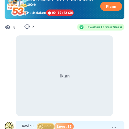
100rb
Klaim
Habis dalam
00
:
19
:
42
:
36
2
8
Jawaban terverifikasi
Iklan
Kevin L
Gold
Level 87