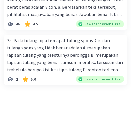
berat beras adalah 8 ton, 8. Berdasarkan teks tersebut,
pilihlah semua jawaban yang benar. Jawaban benar lebih
dari satu. Banyak karung beras kemasan 25 kg adalah 50
46
4.5
Jawaban terverifikasi
buah. Banyak karung beras kemasan 50 kg adalah 150
buah. Total berat beras dalam kemasan 25 kg adalah 2
25. Pada tulang pipa terdapat tulang spons. Ciri dari
ton. Perbandingan berat beras kemasan 25 kg dan 50 kg
tulang spons yang tidak benar adalah A. merupakan
dalam truk adalah 1: 3. 9. Berdasarkan teks tersebut, jika
lapisan tulang yang teksturnya berongga B. merupakan
biaya setiap beras karung kecil adalah Rp7.500 dan karung
lapisan tulang yang berisi 'sumsum merah C. tersusun dari
besar Rp14.000, berapakah biaya angkut semua beras yang
trabekula berupa kisi-kisi tipis tulang D. rentan terkena
harus dibayar oleh Bu Vina? A. Rp2.540.000 C. Rp2.312.000 B.
dampak osteoporosis setelah menopause E. mengandung
2
5.0
Jawaban terverifikasi
Rp2.475.000 D. Rp2.280.000
banyak kalsium fosfat dan kalsium karbonat