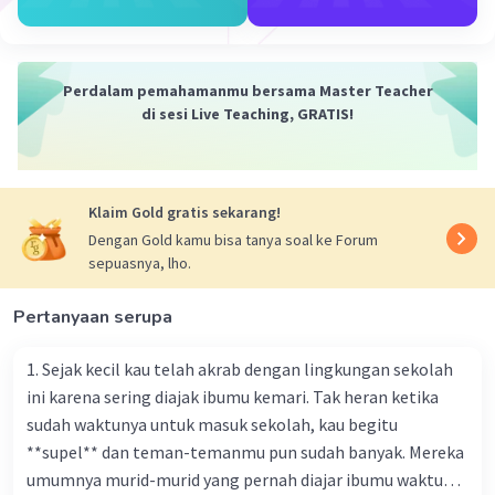
ajaib yang ada dalam cerita. Misalnya, "hutan angker",
"naga perkasa", atau "manusia kecil yang ramah". Kata
sifat ini membantu kita membayangkan dunia fantasi
yang sedang dibangun oleh penulis.
Perdalam pemahamanmu bersama Master Teacher
di sesi Live Teaching, GRATIS!
·
0.0
(
0
)
Balas
Beri Rating
Dela A
Community
Level 92
Klaim Gold gratis sekarang!
15 Desember 2023 12:17
Dengan Gold kamu bisa tanya soal ke Forum
Jawaban terverifikasi
sepuasnya, lho.
1. Kata kerja/Verb adalah kata kerja yang menunjukkan
Pertanyaan serupa
tindakan, peristiwa, atau keadaan. Sebuah kalimat
Iklan
mungkin memiliki kata kerja utama, kata kerja bantu atau
keduanya. Dengan kata lain, kata kerja adalah kata yang
1. Sejak kecil kau telah akrab dengan lingkungan sekolah
menginformasikan tentang suatu tindakan, keberadaan
ini karena sering diajak ibumu kemari. Tak heran ketika
sesuatu atau kejadian.
sudah waktunya untuk masuk sekolah, kau begitu
**supel** dan teman-temanmu pun sudah banyak. Mereka
2. Kalimat langsung merupakan kalimat yang secara
umumnya murid-murid yang pernah diajar ibumu waktu
cermat menirukan sesuatu yang telah diujarkan oleh