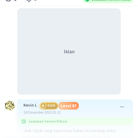
Iklan
Kevin L
Gold
Level 87
14 Desember 2023 03:12
Jawaban terverifikasi
Jadi, topik yang kamu mau bahas itu tentang unsur
kebahasaan dalam teks fantasi ya? Baiklah, kita