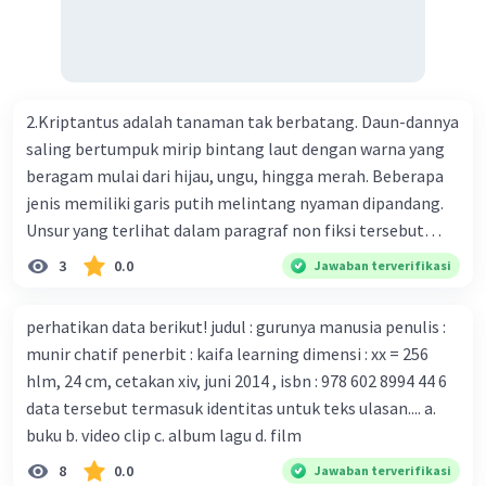
ilmuwan Cina berupaya menemukan vaksin bagi virus itu.
Perkembangan terbaru adalah mereka menciptakan peta
genetik virus. 4) Ilmuwan dari Australia, Kanada, hingga
Prancis ikut menciptakan berbagai jenis inokulasi
bersama sejumlah perusahaan biotek dan vaksin.
2.Kriptantus adalah tanaman tak berbatang. Daun-dannya
Beberapa waktu lalu, Kepala Laboratorium Identifikasi
saling bertumpuk mirip bintang laut dengan warna yang
Virus dari Institut Peter Doherty untuk Infeksi dan
beragam mulai dari hijau, ungu, hingga merah. Beberapa
kekebalan, Melbourne, Julian Druce, menyatakan mereka
jenis memiliki garis putih melintang nyaman dipandang.
mengembangkan virus Corona versi laboratorium dari
Unsur yang terlihat dalam paragraf non fiksi tersebut
tubuh pasien yang terinfeksi untuk uji coba. Tanggapan
adalah... A. cara menyajikan isi buku B. bahasa yang
3
0.0
Jawaban terverifikasi
yang sesuai dengan berita tersebut adalah ... A.
digunakan C. tokoh dan penokohan D. penyajian alur cerita
Pemerintah Australia telah tanggap menghadapi
perhatikan data berikut! judul : gurunya manusia penulis :
serangan virus Corona dengan menemukan vaksin virus
munir chatif penerbit : kaifa learning dimensi : xx = 256
tersebut. B. Para ilmuan perlu segera mempelajari virus
hlm, 24 cm, cetakan xiv, juni 2014 , isbn : 978 602 8994 44 6
corona yang menjadi masalah besar bagi kesehatan dunia
data tersebut termasuk identitas untuk teks ulasan.... a.
karena persebarannya sangat cepat. C. Masyarakat perlu
buku b. video clip c. album lagu d. film
mawas diri dan menjaga kesehatan dalam menghadapi
serangan virus corona yang mulai menyebar di Indonesia,
8
0.0
Jawaban terverifikasi