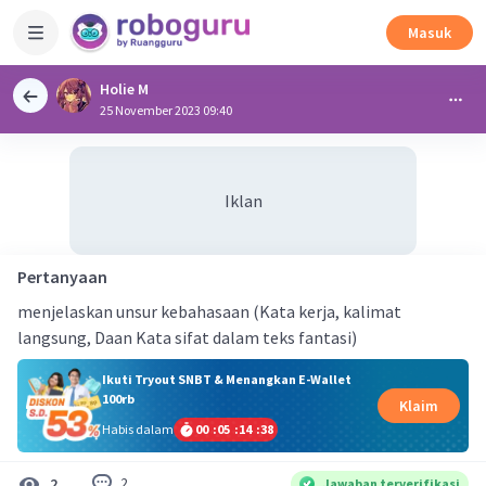
Masuk
Holie M
25 November 2023 09:40
Iklan
Pertanyaan
menjelaskan unsur kebahasaan (Kata kerja, kalimat
langsung, Daan Kata sifat dalam teks fantasi)
Ikuti Tryout SNBT & Menangkan E-Wallet
100rb
Klaim
Habis dalam
00
:
05
:
14
:
38
2
2
Jawaban terverifikasi