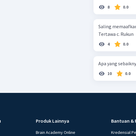
8
0.0
Saling memaafkan
Tertawa c. Rukun
4
0.0
Apa yang sebaikny
10
0.0
u
Produk Lainnya
Bantuan & 
Brain Academy Online
Kredensial P