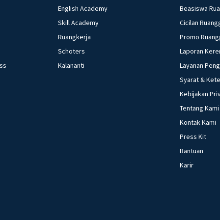
English Academy
Beasiswa Ru
Skill Academy
Cicilan Ruang
Ruangkerja
Promo Ruang
Schoters
Laporan Kere
ess
Kalananti
Layanan Pen
Syarat & Ket
Kebijakan Pri
Tentang Kami
Kontak Kami
Press Kit
Bantuan
Karir