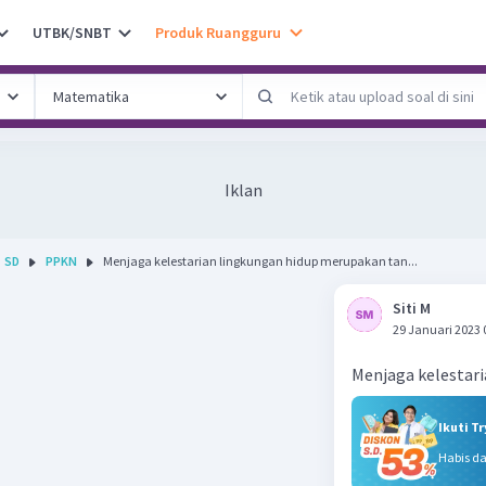
UTBK/SNBT
Produk Ruangguru
Iklan
SD
PPKN
Menjaga kelestarian lingkungan hidup merupakan tan...
Siti M
29 Januari 2023 
Menjaga kelestar
Ikuti T
Habis d