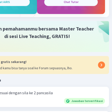
at AiRIS
Chat Tutor
bruari 2023 09:22
uruh warga
m pemahamanmu bersama Master Teacher
di sesi Live Teaching, GRATIS!
 gratis sekarang!
d kamu bisa tanya soal ke Forum sepuasnya, lho.
a
suai dengan sila ke 2 pancasila
Jawaban terverifikasi