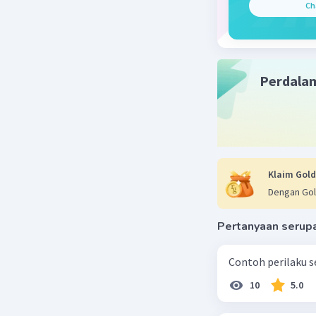
Ch
03 Fe
sel
Perdala
Klaim Gold
Dengan Gol
Pertanyaan serup
Contoh perilaku se
10
5.0