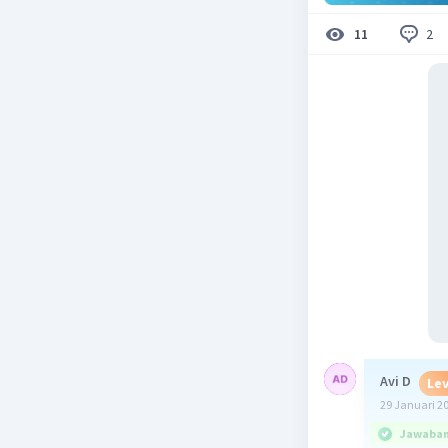
2
11
Avi D
Lev
29 Januari 2
Jawaban 