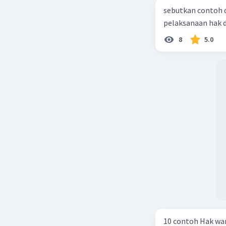
sebutkan contoh 
pelaksanaan hak 
8
5.0
10 contoh Hak wa