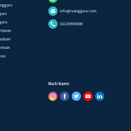
angguru
info@ruangguru.com
guru
guru
02130930000
ntanan
gaduan
entuan
vasi
Ikuti Kami