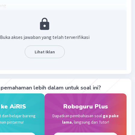
ang
·
5.0
(
2
)
Balas
ating
AMMAD I
Level 79
Buka akses jawaban yang telah terverifikasi
bruari 2023 00:31
uruh warga dan seluruh masyarakat
Lihat Iklan
Level 21
023 10:03
pemahaman lebih dalam untuk soal ini?
terverifikasi
ga masyarakat
 ke AiRIS
Roboguru Plus
Iklan
t dan belajar bareng
Dapatkan pembahasan soal
ga pake
·
0.0
(
0
)
Balas
ating
man pintarmu!
lama
, langsung dari Tutor!
ka A
Level 29