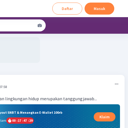
Daftar
Masuk
07:58
ian lingkungan hidup merupakan tanggungjawab...
ryout SNBT & Menangkan E-Wallet 100rb
Klaim
alam
00
:
17
:
47
:
29