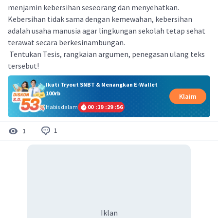
menjamin kebersihan seseorang dan menyehatkan.
Kebersihan tidak sama dengan kemewahan, kebersihan
adalah usaha manusia agar lingkungan sekolah tetap sehat
terawat secara berkesinambungan.
Tentukan Tesis, rangkaian argumen, penegasan ulang teks
tersebut!
Ikuti Tryout SNBT & Menangkan E-Wallet
100rb
Klaim
Habis dalam
00
:
19
:
29
:
56
1
1
Iklan