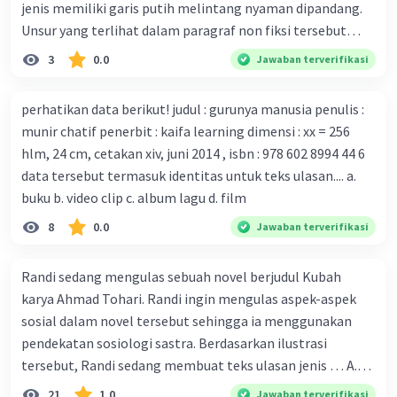
jenis memiliki garis putih melintang nyaman dipandang.
mengembangkan virus Corona versi laboratorium dari
Unsur yang terlihat dalam paragraf non fiksi tersebut
tubuh pasien yang terinfeksi untuk uji coba. Tanggapan
adalah... A. cara menyajikan isi buku B. bahasa yang
3
0.0
Jawaban terverifikasi
yang sesuai dengan berita tersebut adalah ... A.
digunakan C. tokoh dan penokohan D. penyajian alur cerita
Pemerintah Australia telah tanggap menghadapi
perhatikan data berikut! judul : gurunya manusia penulis :
serangan virus Corona dengan menemukan vaksin virus
·
0.0
(
0
)
Balas
Beri Rating
munir chatif penerbit : kaifa learning dimensi : xx = 256
tersebut. B. Para ilmuan perlu segera mempelajari virus
hlm, 24 cm, cetakan xiv, juni 2014 , isbn : 978 602 8994 44 6
corona yang menjadi masalah besar bagi kesehatan dunia
data tersebut termasuk identitas untuk teks ulasan.... a.
karena persebarannya sangat cepat. C. Masyarakat perlu
buku b. video clip c. album lagu d. film
mawas diri dan menjaga kesehatan dalam menghadapi
serangan virus corona yang mulai menyebar di Indonesia,
8
0.0
Jawaban terverifikasi
D. Virus corona menjadi masalah besar bagi kesehatan
Iklan
manusia.
Randi sedang mengulas sebuah novel berjudul Kubah
karya Ahmad Tohari. Randi ingin mengulas aspek-aspek
sosial dalam novel tersebut sehingga ia menggunakan
pendekatan sosiologi sastra. Berdasarkan ilustrasi
tersebut, Randi sedang membuat teks ulasan jenis … A.
deskriptif B. objektif C. informatif D. kritis
21
1.0
Jawaban terverifikasi