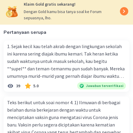
Klaim Gold gratis sekarang!
Pembagian piket kelas dan kerja bakti
Dengan Gold kamu bisa tanya soal ke Forum
"Jum'at Bersih" adalah contoh nyata dari
sepuasnya, lho.
partisipasi aktif siswa dan guru dalam
menjaga kebersihan lingkungan sekolah.
Pertanyaan serupa
Ini merupakan tindakan nyata untuk
merawat dan merespons lingkungan
1. Sejak kecil kau telah akrab dengan lingkungan sekolah
mereka.
ini karena sering diajak ibumu kemari. Tak heran ketika
sudah waktunya untuk masuk sekolah, kau begitu
4. Dampak Kesehatan:
**supel** dan teman-temanmu pun sudah banyak. Mereka
umumnya murid-murid yang pernah diajar ibumu waktu
Kebersihan lingkungan sekolah juga
kelas satu. Sedangkan aku? Aku waktu itu baru saja pindah
39
5.0
Jawaban terverifikasi
berdampak pada kesehatan siswa dan guru.
ke kota kecil ini. Makna kata bercetak tebal dalam kutipan
Lingkungan yang bersih dapat mengurangi
cerpen tersebut adalah .... A. ramah C. santun B. sopan D.
risiko penularan penyakit dan menciptakan
Teks berikut untuk soai nomor 4. 1) Ilmuwan di berbagai
baik
lingkungan yang lebih sehat secara
belahan dunia berkejaran dengan waktu untuk
keseluruhan.
menciptakan vaksin guna mengatasi virus Corona jenis
baru. Vaksin perlu segera diciptakan karena kematian
5. Menciptakan Hubungan yang Baik:
akibat virus Corona yang terus bertambah dan penyebaran