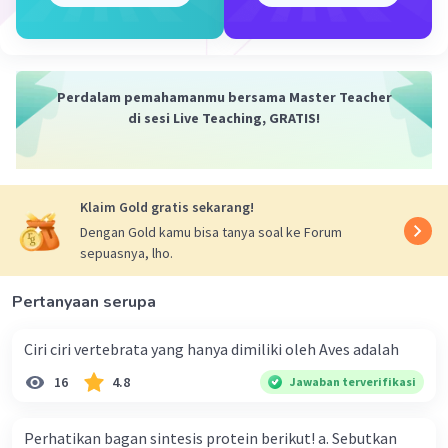
menyebabkan peningkatan pelipatan protein
dalam semua kasus, karena ada banyak faktor
lain yang dapat memengaruhi proses ini. Selain
itu, terdapat banyak jenis chaperone dengan
Perdalam pemahamanmu bersama Master Teacher
fungsi yang berbeda-beda, dan efek peningkatan
di sesi Live Teaching, GRATIS!
sintesis mungkin bervariasi tergantung pada
konteks dan sistem biologis tertentu.
Klaim Gold gratis sekarang!
·
0.0
(
0
)
Balas
Beri Rating
Dengan Gold kamu bisa tanya soal ke Forum
sepuasnya, lho.
Pertanyaan serupa
Ciri ciri vertebrata yang hanya dimiliki oleh Aves adalah
Iklan
16
4.8
Jawaban terverifikasi
Perhatikan bagan sintesis protein berikut! a. Sebutkan