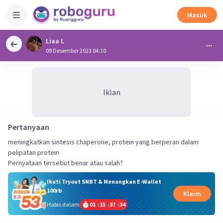
Masuk
Liaa L
09 Desember 2023 04:10
Iklan
Pertanyaan
meningkatkan sintesis chaperone, protein yang berperan dalam
pelipatan protein
Pernyataan tersebut benar atau salah?
Ikuti Tryout SNBT & Menangkan E-Wallet
100rb
Klaim
Habis dalam
01
:
15
:
37
:
34