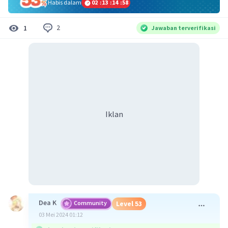
Habis dalam
02
:
13
:
14
:
58
2
1
Jawaban terverifikasi
Iklan
Dea K
Community
Level 53
03 Mei 2024 01:12