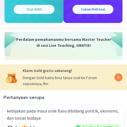
model pada dasarnya melibatkan pemahaman
dan penerapan prinsip-prinsip seni rupa yang
Chat AiRIS
Cobain Drill Soal
berkaitan dengan segala sesuatu yang ada di
sekitar kita, baik yang hidup maupun yang tidak
hidup.
Perdalam pemahamanmu bersama Master Teacher
·
0.0
(
0
)
Balas
Beri Rating
di sesi Live Teaching, GRATIS!
Salsabila M
Community
Level 58
04 Mei 2024 00:41
Klaim Gold gratis sekarang!
Dengan Gold kamu bisa tanya soal ke Forum
Menggambar model pada dasarnya mirip dengan
sepuasnya, lho.
menggambar:
Iklan
A. Manusia
Pertanyaan serupa
Ketika kita menggambar model, terutama
dalam konteks seni atau desain, model yang
kebijakan pada masa orde Baru dibidang politik, ekonomi,
paling umum digunakan adalah manusia. Ini
dan sosial budaya
karena manusia sering menjadi subjek utama