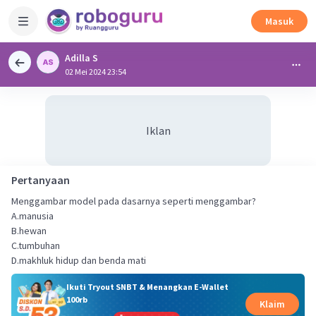
Masuk
Adilla S
02 Mei 2024 23:54
Iklan
Pertanyaan
Menggambar model pada dasarnya seperti menggambar?
A.manusia
B.hewan
C.tumbuhan
D.makhluk hidup dan benda mati
Ikuti Tryout SNBT & Menangkan E-Wallet
100rb
Klaim