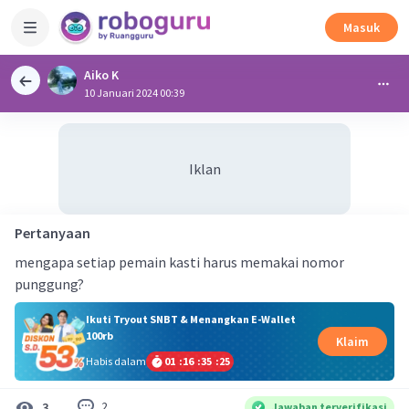
Masuk
Aiko K
10 Januari 2024 00:39
Iklan
Pertanyaan
mengapa setiap pemain kasti harus memakai nomor
punggung?
Ikuti Tryout SNBT & Menangkan E-Wallet
100rb
Klaim
Habis dalam
01
:
16
:
35
:
25
2
3
Jawaban terverifikasi