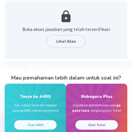
dan untuk memudahkan dalam membedakan
setiap pemain dalam lapangan.
·
0.0
(
0
)
Balas
Beri Rating
Buka akses jawaban yang telah terverifikasi
MUH U
Level 17
Lihat Iklan
10 Januari 2024 11:37
supaya bisa membedakan pemain
Mau pemahaman lebih dalam untuk soal ini?
MUH U
Level 17
10 Januari 2024 11:38
Jawaban terverifikasi
Tanya ke AiRIS
Roboguru Plus
Yuk, cobain chat dan belajar
Dapatkan pembahasan soal
ga
Supaya bisa membedakan mana yang pemain
Iklan
bareng AiRIS, teman pintarmu!
pake lama
, langsung dari Tutor!
·
0.0
(
0
)
Balas
Beri Rating
Chat AiRIS
Chat Tutor