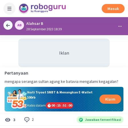
Masuk
Alahsar B
28 September 2023 18:39
Iklan
Pertanyaan
mengapa serangan sultan agung ke batavia mengalami kegagalan?
Ikuti Tryout SNBT & Menangkan E-Wallet
100rb
Klaim
Habis dalam
00
:
15
:
51
:
00
2
3
Jawaban terverifikasi