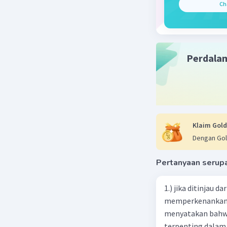
Ch
Beri R
Perdala
P P
Level
21 Januari 2
Jawaban 
Rekreasi,
dapat mem
hiburan. 
Klaim Gold
tenang, 
Dengan Gol
Pertanyaan serup
Beri R
1.) jika ditinjau d
memperkenankan o
menyatakan bahwa 
terpenting dalam 