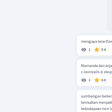
mengapa kearifan 
2
5.0
Mamanda dan arja 
c.nonrealis d. eks
2
0.0
sumbangan bebera
kemudian menjadi 
kebudayaan non l