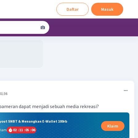
Daftar
Masuk
01:36
ameran dapat menjadi sebuah media rekreasi?
ryout SNBT & Menangkan E-Wallet 100rb
Klaim
alam
02
:
11
:
05
:
06