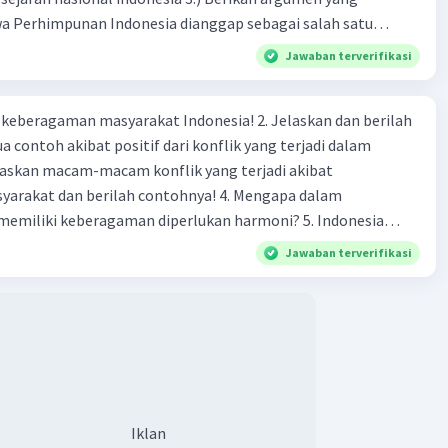
 Perhimpunan Indonesia dianggap sebagai salah satu
 dalam sejarah nasional Indonesia! 4.) Apa yang dimaksud
Jawaban terverifikasi
kal dalam pergerakan nasional Indonesia? Lalu bagaimana
 kolonial menghadapinya! -masa radikal itu adalah
agaman masyarakat Indonesia! 2. Jelaskan dan berilah
 contoh akibat positif dari konflik yang terjadi dalam
 dan berilah contohnya! 4. Mengapa dalam
liki keberagaman diperlukan harmoni? 5. Indonesia
yang kaya akan keberagaman baik dilihat dari agama, suku,
Jawaban terverifikasi
budaya. Berdasarkan pernyataan tersebut, apa yang dapat
tuk menjaga keberagaman supaya terhindar dari konflik?
Iklan