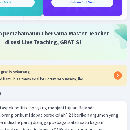
at AiRIS
Cobain Drill Soal
·
0.0
(
0
)
Balas
ating
m pemahamanmu bersama Master Teacher
 2
024 15:02
di sesi Live Teaching, GRATIS!
terverifikasi
 pameran seni akan memberikan rasa senang sehingga
Iklan
berikan nilai psikis dan juga spiritual, khususnya untuk
Dengan menyaksikan pameran, apresiator menjadi senang,
 gratis sekarang!
dan dapat memberikan pencerahan.
d kamu bisa tanya soal ke Forum sepuasnya, lho.
a
·
0.0
(
0
)
Balas
ating
ari aspek politis, apa yang menjadi tujuan Belanda
rang pribumi dapat bersekolah? 2.) berikan argumen yang
indische partij dianggap sebagai salah satu bagian
sejarah nasional indonesia 3.) Berikan argumen yang