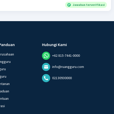
Jawaban terverifikasi
Panduan
Hubungi Kami
erusahaan
+62 815-7441-0000
angguru
info@ruangguru.com
guru
guru
02130930000
ntanan
gaduan
entuan
vasi