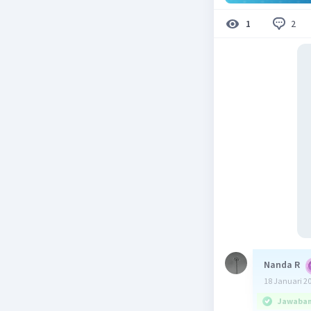
2
1
Nanda R
18 Januari 2
Jawaban 