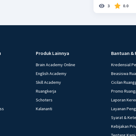
3
0.0
u
Produk Lainnya
Bantuan & 
Brain Academy Online
Kredensial P
English Academy
Beasiswa Ru
Skill Academy
Cicilan Ruang
Ruangkerja
Promo Ruang
Schoters
Laporan Kere
ess
Kalananti
Layanan Pen
Syarat & Ket
Kebijakan Pri
Tentang Kami