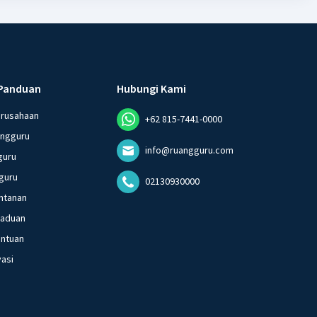
Panduan
Hubungi Kami
erusahaan
+62 815-7441-0000
angguru
info@ruangguru.com
guru
guru
02130930000
ntanan
gaduan
entuan
vasi