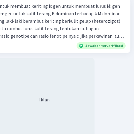
 untuk membuat keriting k: gen untuk membuat lurus M: gen
aaaa S
Level 28
 m: gen untuk kulit terang K dominan terhadap k M dominan
li 2024 03:06
g laki-laki berambut keriting berkulit gelap (heterozigot)
NKS KAKK
ta rambut lurus kulit terang tentukan : a. bagan
asio genotipe dan rasio fenotipe nya c. jika perkawinan itu
anak. tentukan fenotipe keturunannya dengan prosentase
Jawaban terverifikasi
vel 48
13:01
terverifikasi
us sangat penting digunakan setelah fokus kasar karena
Iklan
nggunaan mikroskop
sar digunakan untuk mendapatkan gambaran awal objek
Iklan
pat sedangkan fokus halus digunakan untuk
rnakan dan mempertajam gambar objek tersebut
·
0.0
(
0
)
Balas
ating