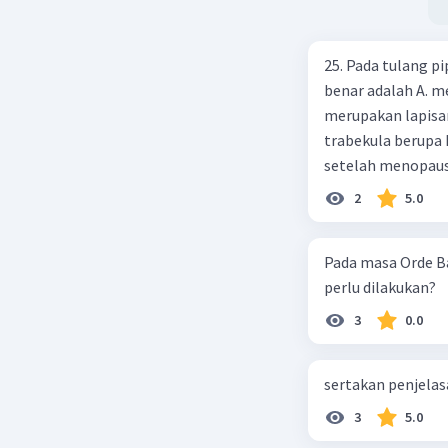
25. Pada tulang pi
benar adalah A. m
merupakan lapisan
trabekula berupa 
setelah menopaus
karbonat
2
5.0
Pada masa Orde B
perlu dilakukan?
3
0.0
sertakan penjelas
3
5.0