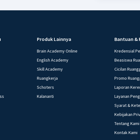
u
Produk Lainnya
Bantuan & 
Brain Academy Online
Kredensial P
English Academy
Beasiswa Ru
Skill Academy
Cicilan Ruang
Ruangkerja
Promo Ruang
Schoters
Laporan Kere
ess
Kalananti
Layanan Pen
Syarat & Ket
Kebijakan Pri
Tentang Kami
Kontak Kami