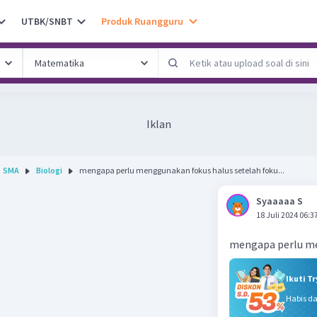
UTBK/SNBT
Produk Ruangguru
Iklan
SMA
Biologi
mengapa perlu menggunakan fokus halus setelah foku...
Syaaaaa S
18 Juli 2024 06:3
mengapa perlu me
Ikuti T
Habis d