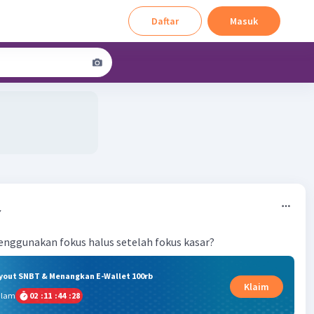
Daftar
Masuk
7
nggunakan fokus halus setelah fokus kasar?
ryout SNBT & Menangkan E-Wallet 100rb
Klaim
alam
02
:
11
:
44
:
27