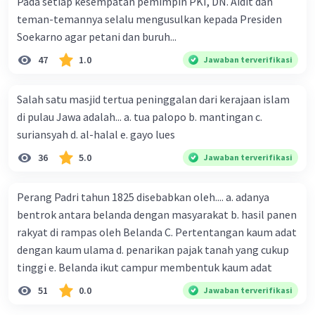
Pada setiap kesempatan pemimpin PKI, DN. Aidit dan
teman-temannya selalu mengusulkan kepada Presiden
Soekarno agar petani dan buruh...
47
1.0
Jawaban terverifikasi
Salah satu masjid tertua peninggalan dari kerajaan islam
di pulau Jawa adalah... a. tua palopo b. mantingan c.
suriansyah d. al-halal e. gayo lues
36
5.0
Jawaban terverifikasi
Perang Padri tahun 1825 disebabkan oleh.... a. adanya
bentrok antara belanda dengan masyarakat b. hasil panen
rakyat di rampas oleh Belanda C. Pertentangan kaum adat
dengan kaum ulama d. penarikan pajak tanah yang cukup
tinggi e. Belanda ikut campur membentuk kaum adat
51
0.0
Jawaban terverifikasi