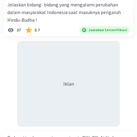
Faktor Eksternal:
Dukungan dari berbagai
Jelaskan bidang- bidang yang mengalami perubahan
elemen masyarakat, termasuk kalangan bisnis
dalam masyarakat Indonesia saat masuknya pengaruh
dan media, serta pengaruh dari negara-negara
Hindu-Budha !
donor dan investor asing, juga turut berperan
dalam mempengaruhi hasil pemilihan presiden
37
3.7
Jawaban terverifikasi
tersebut.
·
0.0
(
0
)
Balas
Beri Rating
Iklan
Iklan