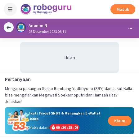
Masuk
Anonim N
02 Desember 2023 06:11
Iklan
Pertanyaan
Mengapa pasangan Susilo Bambang Yudhoyono (SBY) dan Jusuf Kalla
bisa mengalahkan Megawati Soekarnoputri dan Hamzah Haz?
Jelaskan!
Ikuti Tryout SNBT & Menangkan E-Wallet
100rb
Klaim
Habis dalam
00
:
20
:
25
:
03