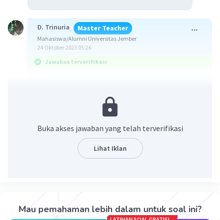
D. Trinuria
Master Teacher
Mahasiswa/Alumni Universitas Jember
24 Oktober 2023 05:26
Jawaban terverifikasi
Jawaban benar adalah B. Karena air merupakan
kebutuhan khusus bagi manusia dan air juga di
perlukan oleh tumbuhan maupun binatang
Buka akses jawaban yang telah terverifikasi
Fosil manusia purba lebih banyak ditemukan di
daerah bantaran sungai. Misalnya fosil manusia
Lihat Iklan
purba Pithecanthropus Erectus ditemukan di
Trinil, sebuah desa di pinggir Sungai Bengawan
Solo, Jawa Tengah pada 1890 oleh Eugene
Dubois. Para ilmuwan melakukan penelitian
manusia purba banyak di bantaran sungai karena
Mau pemahaman lebih dalam untuk soal ini?
air merupakan kebutuhan khusus bagi manusia,
LATIHAN SOAL GRATIS!