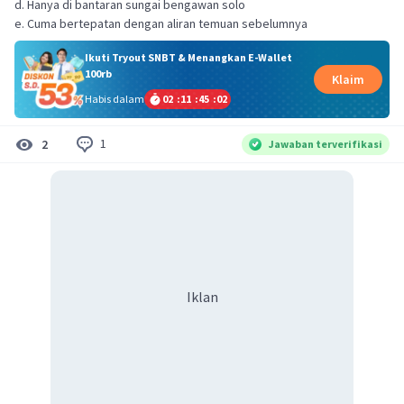
d. Hanya di bantaran sungai bengawan solo
e. Cuma bertepatan dengan aliran temuan sebelumnya
Ikuti Tryout SNBT & Menangkan E-Wallet
100rb
Klaim
Habis dalam
02
:
11
:
45
:
02
1
2
Jawaban terverifikasi
Iklan