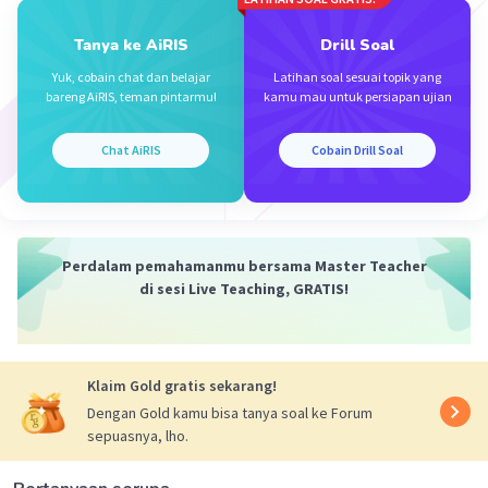
tumbuhan, dan binatang. Daerah dekat bantaran
sungai merupakan daerah yang dekat dengan
Tanya ke AiRIS
Drill Soal
sumber makanan yaitu ikan, digunakan sebagai
Yuk, cobain chat dan belajar
Latihan soal sesuai topik yang
air minum dan hewan, serta salah satu unsur
bareng AiRIS, teman pintarmu!
kamu mau untuk persiapan ujian
untuk perkembangan tumbuhan.
Chat AiRIS
Cobain Drill Soal
Oleh karena itu, jawaban yang benar adalah B.
·
0.0
(
0
)
Balas
Beri Rating
Perdalam pemahamanmu bersama Master Teacher
di sesi Live Teaching, GRATIS!
Klaim Gold gratis sekarang!
Iklan
Dengan Gold kamu bisa tanya soal ke Forum
sepuasnya, lho.