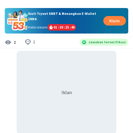
Ikuti Tryout SNBT & Menangkan E-Wallet
100rb
Klaim
Habis dalam
01
:
19
:
15
:
45
2
2
Jawaban terverifikasi
Iklan