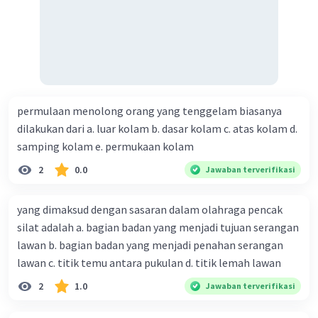
mengonsumsi makanan yang seimbang dan
bervariasi yang mencakup semua kelompok
makanan yang diperlukan tubuh. Pemilihan
makanan yang tepat dapat membantu menjaga
kesehatan dan kualitas hidup yang baik.
permulaan menolong orang yang tenggelam biasanya
dilakukan dari a. luar kolam b. dasar kolam c. atas kolam d.
samping kolam e. permukaan kolam
2
0.0
Jawaban terverifikasi
·
0.0
(
0
)
Balas
Beri Rating
yang dimaksud dengan sasaran dalam olahraga pencak
silat adalah a. bagian badan yang menjadi tujuan serangan
Nanda R
Community
Level 89
lawan b. bagian badan yang menjadi penahan serangan
28 September 2023 06:50
lawan c. titik temu antara pukulan d. titik lemah lawan
benar, karena makanan mengandung banyak
2
1.0
Jawaban terverifikasi
manfaat jika kita bisa mengatur polanya
Iklan