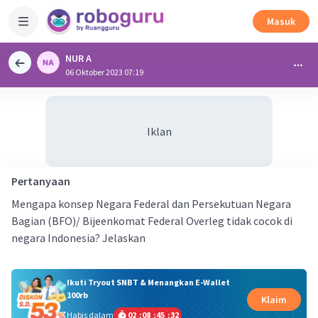
Masuk
NUR A
06 Oktober 2023 07:19
Iklan
Pertanyaan
Mengapa konsep Negara Federal dan Persekutuan Negara
Bagian (BFO)/ Bijeenkomat Federal Overleg tidak cocok di
negara Indonesia? Jelaskan
Ikuti Tryout SNBT & Menangkan E-Wallet
100rb
Klaim
Habis dalam
02
:
08
:
45
:
31