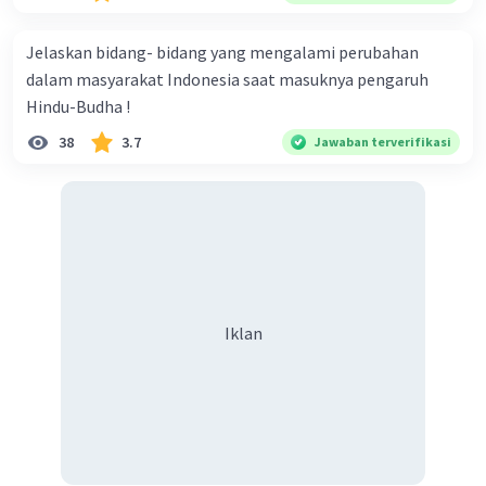
tidak diatur dengan baik.
Historisasi
: Indonesia memiliki sejarah kesatuan
Jelaskan bidang- bidang yang mengalami perubahan
yang kuat dalam perjuangan kemerdekaan dan
dalam masyarakat Indonesia saat masuknya pengaruh
pembentukan negara. Semangat persatuan dan
Hindu-Budha !
kesatuan sangat kuat dalam sejarah Indonesia,
yang diwujudkan dalam konsep "Bhinneka
38
3.7
Jawaban terverifikasi
Tunggal Ika" (Berbeda-beda tapi tetap satu).
Mengadopsi federalisme akan memerlukan
perubahan konstitusi yang signifikan dan
perubahan budaya yang besar dalam masyarakat.
Ketidakstabilan Politik
: Implementasi
federalisme dapat memicu persaingan politik
antara berbagai wilayah negara bagian, yang
Iklan
dapat mengakibatkan ketidakstabilan politik
dan konflik dalam skala yang lebih besar.
Sebagai gantinya, Indonesia telah mengadopsi
sistem negara kesatuan dengan otonomi daerah
yang luas, yang memungkinkan berbagai
provinsi dan kabupaten/kota untuk memiliki