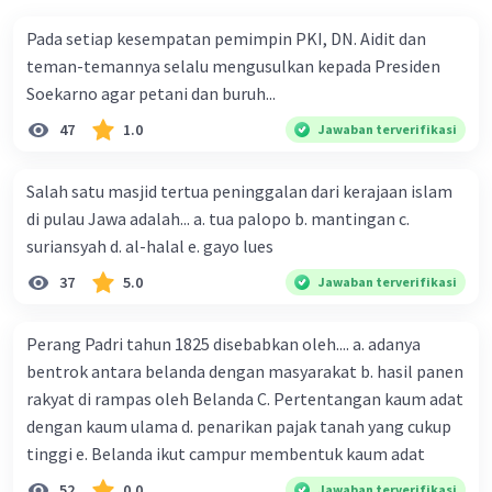
tingkat otonomi yang signifikan dalam
Pada setiap kesempatan pemimpin PKI, DN. Aidit dan
mengatur urusan lokal mereka, tetapi tetap
teman-temannya selalu mengusulkan kepada Presiden
berada di bawah pemerintahan pusat yang kuat.
Soekarno agar petani dan buruh...
Sistem ini memungkinkan pengelolaan
keragaman dan otonomi lokal tanpa
47
1.0
Jawaban terverifikasi
mengorbankan integritas nasional Indonesia.
Salah satu masjid tertua peninggalan dari kerajaan islam
di pulau Jawa adalah... a. tua palopo b. mantingan c.
suriansyah d. al-halal e. gayo lues
37
5.0
·
0.0
(
0
)
Balas
Beri Rating
Jawaban terverifikasi
Perang Padri tahun 1825 disebabkan oleh.... a. adanya
bentrok antara belanda dengan masyarakat b. hasil panen
rakyat di rampas oleh Belanda C. Pertentangan kaum adat
dengan kaum ulama d. penarikan pajak tanah yang cukup
tinggi e. Belanda ikut campur membentuk kaum adat
Iklan
52
0.0
Jawaban terverifikasi