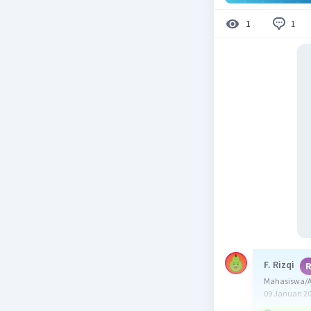
1
1
F. Rizqi
R
Mahasiswa/Al
09 Januari 2