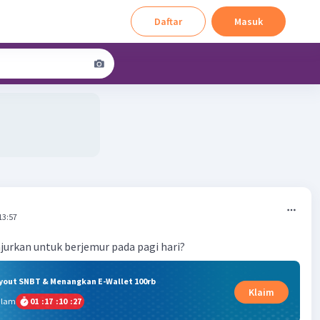
Daftar
Masuk
13:57
jurkan untuk berjemur pada pagi hari?
ryout SNBT & Menangkan E-Wallet 100rb
Klaim
alam
01
:
17
:
10
:
26