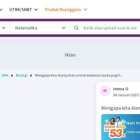
UTBK/SNBT
Produk Ruangguru
Iklan
SMA
Biologi
Mengapa kita dianjurkan untuk berjemur pada pagi h...
Irema O
04 Januari 2023 
Mengapa kita dian
Ikuti T
Habis d