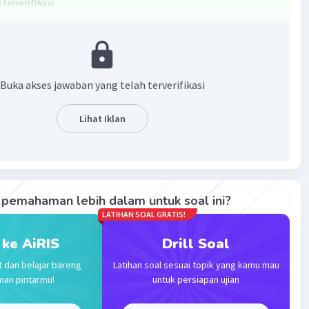
terverifikasi
ang tepat adalah karena karena sinar matahari pagi
kan sinar UV (ultraviolet).
Buka akses jawaban yang telah terverifikasi
ianjurkan untuk berjemur pada pagi hari karena sinar
pagi menghasilkan sinar UV (ultraviolet). Sinar matahari
hasilkan sinar UV (ultraviolet) yang ketika menyentuh
Lihat Iklan
 kulit akan diubah oleh tubuh menjadi vitamin D. Vitamin
kan untuk menjalankan fungsi metabolisme kalsium,
tubuh, serta mentransmisi kerja otot dengan saraf.
pemahaman lebih dalam untuk soal ini?
mikian, jawaban yang tepat adalah karena sinar matahari
LATIHAN SOAL GRATIS!
hasilkan sinar UV (ultraviolet).
 ke AiRIS
Drill Soal
·
0.0
(
0
)
Balas
ating
t dan belajar bareng
Latihan soal sesuai topik yang kamu mau
man pintarmu!
untuk persiapan ujian