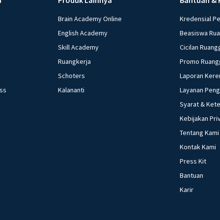
Brain Academy Online
Kredensial P
English Academy
Beasiswa Ru
Skill Academy
Cicilan Ruang
Ruangkerja
Promo Ruang
Schoters
Laporan Kere
ess
Kalananti
Layanan Pen
Syarat & Ket
Kebijakan Pri
Tentang Kami
Kontak Kami
Press Kit
Bantuan
Karir