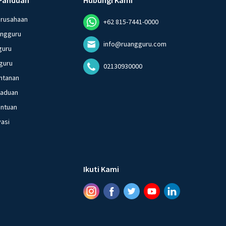
erusahaan
+62 815-7441-0000
angguru
info@ruangguru.com
guru
guru
02130930000
ntanan
gaduan
entuan
vasi
Ikuti Kami