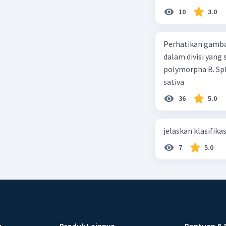
10
3.0
Perhatikan gamba
dalam divisi yang
polymorpha B. Sph
sativa
36
5.0
jelaskan klasifikas
7
5.0
u
Produk Lainnya
Bantuan & 