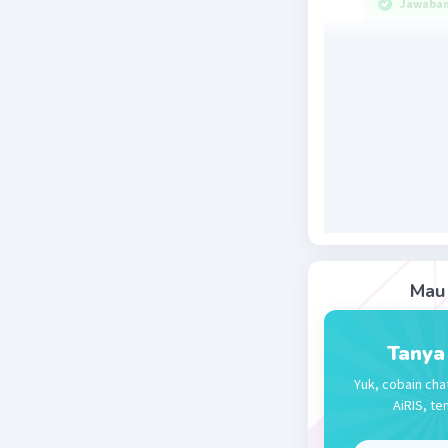
Jawaban 
Jawaban y
menghasil
Manusia d
matahari 
pagi meng
permukaan
D dibutuh
imunitas 
Mau 
Dengan de
pagi meng
Tanya
Beri R
Yuk, cobain cha
AiRIS, te