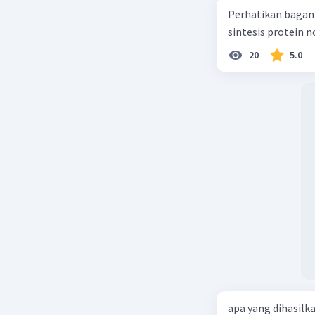
Perhatikan bagan sintesis protei
sintesis protein 
20
5.0
apa yang dihasilk