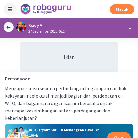
Masuk
Rizqy A
27 September 2023 06:14
Iklan
Pertanyaan
Mengapa isu-isu seperti perlindungan lingkungan dan hak
kekayaan intelektual menjadi bagian dari perdebatan di
WTO, dan bagaimana organisasi ini berusaha untuk
mencapai keseimbangan antara perdagangan dan
keberlanjutan?
Ikuti Tryout SNBT & Menangkan E-Wallet
100rb
Klaim