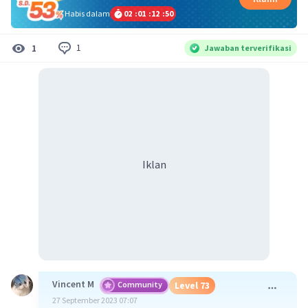
Habis dalam
02
:
01
:
12
:
50
1
1
Jawaban terverifikasi
Iklan
Vincent M
Community
Level 73
27 September 2023 07:07