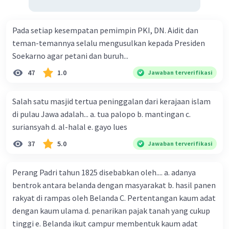
seperti obat-obatan.
Bagaimana WTO berusaha mencapai
Pada setiap kesempatan pemimpin PKI, DN. Aidit dan
keseimbangan antara perdagangan dan
teman-temannya selalu mengusulkan kepada Presiden
keberlanjutan:
Soekarno agar petani dan buruh...
Prinsip Keseimbangan:
WTO mengikuti prinsip
47
1.0
Jawaban terverifikasi
keseimbangan antara kepentingan perdagangan
dan keberlanjutan. Ini berarti bahwa dalam
menyelesaikan sengketa perdagangan, WTO
Salah satu masjid tertua peninggalan dari kerajaan islam
mempertimbangkan berbagai faktor, termasuk
di pulau Jawa adalah... a. tua palopo b. mantingan c.
aspek lingkungan dan HKI.
suriansyah d. al-halal e. gayo lues
Perjanjian-Perjanjian yang Relevan:
WTO telah
37
5.0
Jawaban terverifikasi
mengembangkan perjanjian-perjanjian yang
mengatur isu-isu seperti lingkungan (misalnya,
Perang Padri tahun 1825 disebabkan oleh.... a. adanya
SPS dan TBT Agreement) dan HKI (TRIPS
Agreement) untuk memastikan bahwa kebijakan
bentrok antara belanda dengan masyarakat b. hasil panen
perdagangan dapat diterapkan dengan
rakyat di rampas oleh Belanda C. Pertentangan kaum adat
memperhitungkan keberlanjutan.
dengan kaum ulama d. penarikan pajak tanah yang cukup
Forum untuk Diskusi:
WTO juga menyediakan
tinggi e. Belanda ikut campur membentuk kaum adat