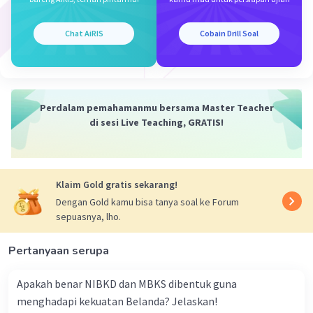
dapat memiliki dampak signifikan pada
lingkungan, seperti peningkatan emisi gas
Chat AiRIS
Cobain Drill Soal
rumah kaca, deforestasi, dan perubahan
iklim. Aktivitas ekonomi yang terkait
dengan perdagangan sering kali
menggunakan sumber daya alam secara
Perdalam pemahamanmu bersama Master Teacher
intensif.
di sesi Live Teaching, GRATIS!
Perlindungan Lingkungan dalam
Perjanjian WTO:
WTO memasukkan aspek
perlindungan lingkungan dalam beberapa
perjanjian, seperti Perjanjian Tentang
Klaim Gold gratis sekarang!
Pengukuran dan Standar Terkait
Dengan Gold kamu bisa tanya soal ke Forum
Perdagangan (TBT Agreement) dan
sepuasnya, lho.
Perjanjian Tentang Hambatan Teknis
untuk Perdagangan (SPS Agreement).
Pertanyaan serupa
Perjanjian ini mengatur bagaimana
negara-negara dapat menerapkan standar
Apakah benar NIBKD dan MBKS dibentuk guna
dan regulasi lingkungan dalam
menghadapi kekuatan Belanda? Jelaskan!