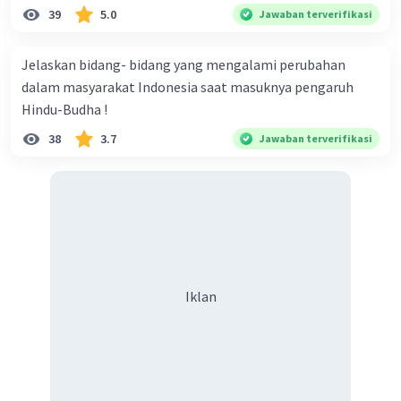
perdagangan internasional.
39
5.0
Jawaban terverifikasi
Hak Kekayaan Intelektual (HKI):
Jelaskan bidang- bidang yang mengalami perubahan
Perlindungan Inovasi dan Kreativitas:
dalam masyarakat Indonesia saat masuknya pengaruh
HKI mencakup hak-hak yang melindungi
Hindu-Budha !
inovasi, karya seni, merek dagang, dan
38
3.7
Jawaban terverifikasi
penemuan. Perlindungan ini diperlukan
untuk mendorong inovasi dan kreativitas,
tetapi juga dapat memengaruhi akses ke
obat-obatan dan teknologi yang mahal.
Perjanjian TRIPS:
Perjanjian TRIPS
(Trade-Related Aspects of Intellectual
Property Rights) dalam WTO mengatur
Iklan
aspek-aspek HKI yang berkaitan dengan
perdagangan internasional. Tujuannya
adalah menciptakan keseimbangan antara
perlindungan inovasi dan akses masyarakat
terhadap produk yang terkait dengan HKI,