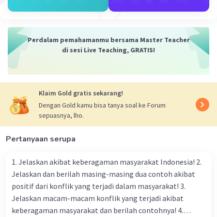
militer.
• Agresi Militer: Belanda melakukan agresi
militer dua kali (Agresi Militer I pada tahun 1947
dan Agresi Militer II pada tahun 1948) untuk
Perdalam pemahamanmu bersama Master Teacher
mencoba mengambil alih kembali kendali atas
di sesi Live Teaching, GRATIS!
Indonesia.
• Diplomasi Internasional: Proses pengakuan
kemerdekaan Indonesia memerlukan waktu dan
Klaim Gold gratis sekarang!
dukungan dari komunitas internasional. Negara-
negara seperti Amerika Serikat dan Inggris pada
Dengan Gold kamu bisa tanya soal ke Forum
sepuasnya, lho.
awalnya cenderung mendukung Belanda karena
hubungan mereka selama Perang Dunia II.
Pertanyaan serupa
Namun, setelah perjuangan panjang baik secara
diplomatik maupun militer, Belanda akhirnya
1. Jelaskan akibat keberagaman masyarakat Indonesia! 2.
mengakui kedaulatan Indonesia pada 27
Jelaskan dan berilah masing-masing dua contoh akibat
Desember 1949, melalui Konferensi Meja Bundar.
positif dari konflik yang terjadi dalam masyarakat! 3.
Jelaskan macam-macam konflik yang terjadi akibat
·
0.0
(
0
)
Balas
Beri Rating
keberagaman masyarakat dan berilah contohnya! 4.