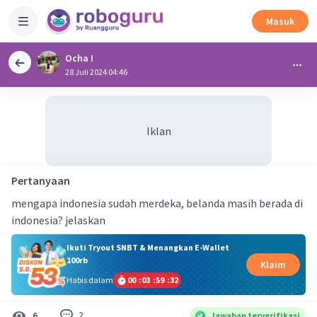
Masuk
Ocha I
28 Juli 2024 04:46
Iklan
Pertanyaan
mengapa indonesia sudah merdeka, belanda masih berada di
indonesia? jelaskan
Ikuti Tryout SNBT & Menangkan E-Wallet
100rb
Klaim
Habis dalam
00
:
03
:
59
:
32
2
6
Jawaban terverifikasi