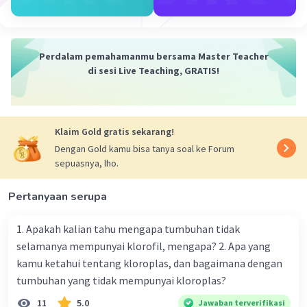
·
0.0
(
0
)
Balas
Beri Rating
Perdalam pemahamanmu bersama Master Teacher
di sesi Live Teaching, GRATIS!
Klaim Gold gratis sekarang!
Dengan Gold kamu bisa tanya soal ke Forum
sepuasnya, lho.
Pertanyaan serupa
1. Apakah kalian tahu mengapa tumbuhan tidak
selamanya mempunyai klorofil, mengapa? 2. Apa yang
kamu ketahui tentang kloroplas, dan bagaimana dengan
tumbuhan yang tidak mempunyai kloroplas?
11
5.0
Jawaban terverifikasi