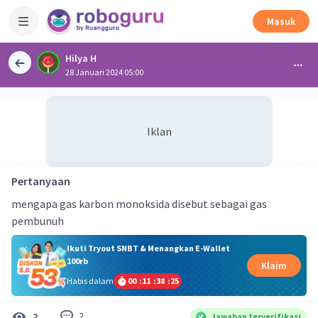
Masuk
Hilya H
28 Januari 2024 05:00
Iklan
Pertanyaan
mengapa gas karbon monoksida disebut sebagai gas
pembunuh
Ikuti Tryout SNBT & Menangkan E-Wallet
100rb
Klaim
Habis dalam
00
:
11
:
38
:
25
2
2
Jawaban terverifikasi