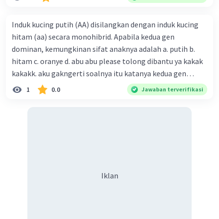
Induk kucing putih (AA) disilangkan dengan induk kucing
hitam (aa) secara monohibrid. Apabila kedua gen
dominan, kemungkinan sifat anaknya adalah a. putih b.
hitam c. oranye d. abu abu please tolong dibantu ya kakak
kakakk. aku gakngerti soalnya itu katanya kedua gen
dominan tapi itu ditulisnya AA dan aa
1
0.0
Jawaban terverifikasi
Iklan