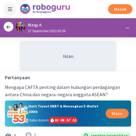
Masuk
Rizqy A
27 September 2023 05:56
Iklan
Pertanyaan
Mengapa CAFTA penting dalam hubungan perdagangan
antara China dan negara-negara anggota ASEAN?
Ikuti Tryout SNBT & Menangkan E-Wallet
100rb
Klaim
Habis dalam
02
:
08
:
57
:
51
2
1
Jawaban terverifikasi