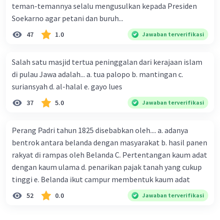
teman-temannya selalu mengusulkan kepada Presiden
seperti CAFTA dapat membantu memperkuat
Soekarno agar petani dan buruh...
stabilitas regional. Dengan meningkatkan
ketergantungan ekonomi antara negara-negara,
47
1.0
Jawaban terverifikasi
ini dapat mengurangi potensi konflik dan
meningkatkan kerjasama.
Salah satu masjid tertua peninggalan dari kerajaan islam
CAFTA telah menjadi salah satu alat utama
di pulau Jawa adalah... a. tua palopo b. mantingan c.
untuk memperdalam hubungan perdagangan
suriansyah d. al-halal e. gayo lues
antara China dan negara-negara ASEAN, dan
terus menjadi instrumen yang penting dalam
37
5.0
Jawaban terverifikasi
mendorong pertumbuhan ekonomi dan
kerjasama di Asia Tenggara dan Tiongkok.
Perang Padri tahun 1825 disebabkan oleh.... a. adanya
bentrok antara belanda dengan masyarakat b. hasil panen
·
0.0
(
0
)
Balas
Beri Rating
rakyat di rampas oleh Belanda C. Pertentangan kaum adat
dengan kaum ulama d. penarikan pajak tanah yang cukup
tinggi e. Belanda ikut campur membentuk kaum adat
Nanda R
Community
Level 89
28 September 2023 00:52
52
0.0
Jawaban terverifikasi
Jawaban terverifikasi