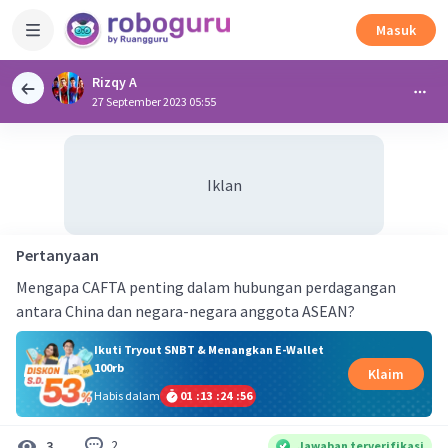
Masuk
Rizqy A
27 September 2023 05:55
Iklan
Pertanyaan
Mengapa CAFTA penting dalam hubungan perdagangan
antara China dan negara-negara anggota ASEAN?
Ikuti Tryout SNBT & Menangkan E-Wallet
100rb
Klaim
Habis dalam
01
:
13
:
24
:
56
2
3
Jawaban terverifikasi