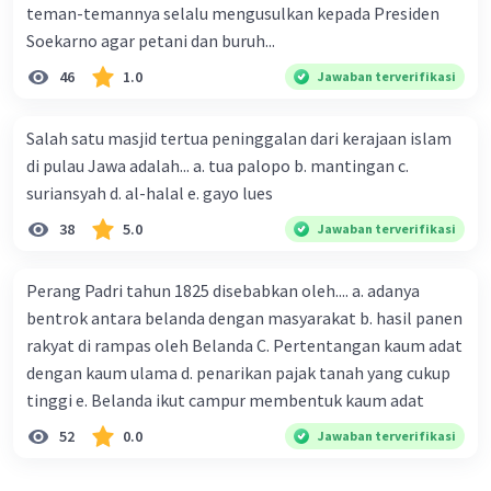
teman-temannya selalu mengusulkan kepada Presiden
seperti CAFTA dapat membantu memperkuat
Soekarno agar petani dan buruh...
stabilitas regional. Dengan meningkatkan
ketergantungan ekonomi antara negara-negara,
46
1.0
Jawaban terverifikasi
ini dapat mengurangi potensi konflik dan
meningkatkan kerjasama.
Salah satu masjid tertua peninggalan dari kerajaan islam
CAFTA telah menjadi salah satu alat utama
di pulau Jawa adalah... a. tua palopo b. mantingan c.
untuk memperdalam hubungan perdagangan
suriansyah d. al-halal e. gayo lues
antara China dan negara-negara ASEAN, dan
terus menjadi instrumen yang penting dalam
38
5.0
Jawaban terverifikasi
mendorong pertumbuhan ekonomi dan
kerjasama di Asia Tenggara dan Tiongkok.
Perang Padri tahun 1825 disebabkan oleh.... a. adanya
bentrok antara belanda dengan masyarakat b. hasil panen
·
0.0
(
0
)
Balas
Beri Rating
rakyat di rampas oleh Belanda C. Pertentangan kaum adat
dengan kaum ulama d. penarikan pajak tanah yang cukup
tinggi e. Belanda ikut campur membentuk kaum adat
Nanda R
Community
Level 89
28 September 2023 00:51
52
0.0
Jawaban terverifikasi
Jawaban terverifikasi