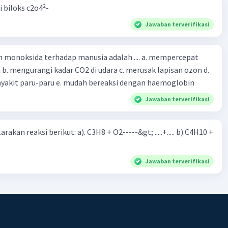
i biloks c2o4²-
Jawaban terverifikasi
oksida terhadap manusia adalah .... a. mempercepat
 d.
menyebabkan penyakit paru-paru e. mudah bereaksi dengan haemoglobin
Jawaban terverifikasi
rakan reaksi berikut: a). C3H8 + O2-----&gt; .....+..... b).C4H10 +
Jawaban terverifikasi