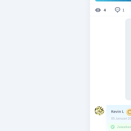
1
4
Kevin L
05 Januari 2
Jawaban 