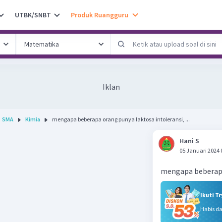
UTBK/SNBT
Produk Ruangguru
Iklan
SMA
Kimia
mengapa beberapa orang punya laktosa intoleransi, ...
Hani S
05 Januari 2024 
mengapa beberapa 
Ikuti T
Habis d