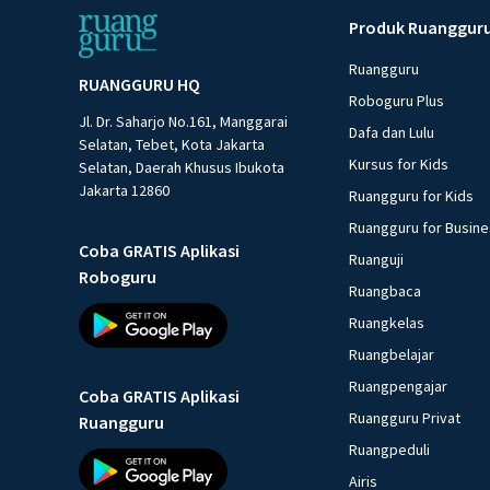
Produk Ruanggur
Ruangguru
RUANGGURU HQ
Roboguru Plus
Jl. Dr. Saharjo No.161, Manggarai
Dafa dan Lulu
Selatan, Tebet, Kota Jakarta
Kursus for Kids
Selatan, Daerah Khusus Ibukota
Jakarta 12860
Ruangguru for Kids
Ruangguru for Busin
Coba GRATIS Aplikasi
Ruanguji
Roboguru
Ruangbaca
Ruangkelas
Ruangbelajar
Ruangpengajar
Coba GRATIS Aplikasi
Ruangguru Privat
Ruangguru
Ruangpeduli
Airis