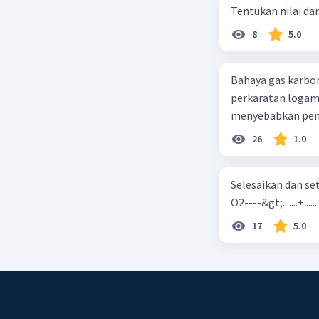
Tentukan nilai dar
8
5.0
Bahaya gas karbon mon
perkaratan logam b. mengurangi kadar CO2 di udara c. merusak lapisan ozon
26
1.0
Selesaikan dan seta
O2----&gt;.......+......
17
5.0