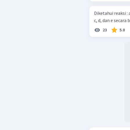
Diketahui reaksi :
c, d, dan e secara 
23
5.0