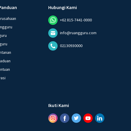
Panduan
Hubungi Kami
erusahaan
+62 815-7441-0000
angguru
info@ruangguru.com
guru
guru
02130930000
ntanan
gaduan
entuan
vasi
Ikuti Kami