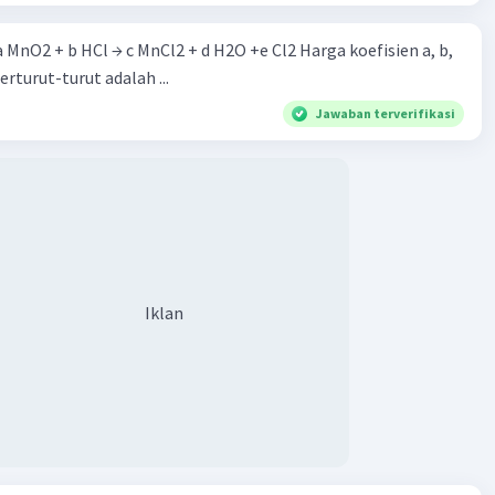
 a MnO2 + b HCl → c MnCl2 + d H2O +e Cl2 Harga koefisien a, b,
berturut-turut adalah ...
Jawaban terverifikasi
Iklan
Iklan