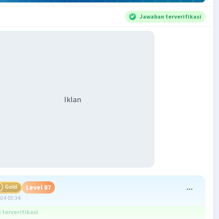
Jawaban terverifikasi
Iklan
Gold
Level 87
024 03:34
terverifikasi