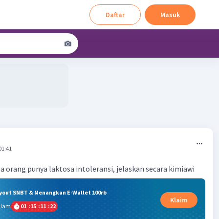
Daftar
Masuk
01:41
orang punya laktosa intoleransi, jelaskan secara kimiawi
ryout SNBT & Menangkan E-Wallet 100rb
Klaim
alam
01
:
15
:
11
:
22