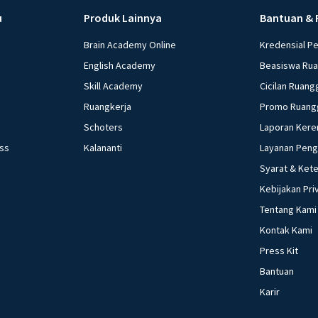
u
Produk Lainnya
Bantuan & 
Brain Academy Online
Kredensial P
English Academy
Beasiswa Ru
Skill Academy
Cicilan Ruang
Ruangkerja
Promo Ruang
Schoters
Laporan Kere
ess
Kalananti
Layanan Pen
Syarat & Ket
Kebijakan Pri
Tentang Kami
Kontak Kami
Press Kit
Bantuan
Karir