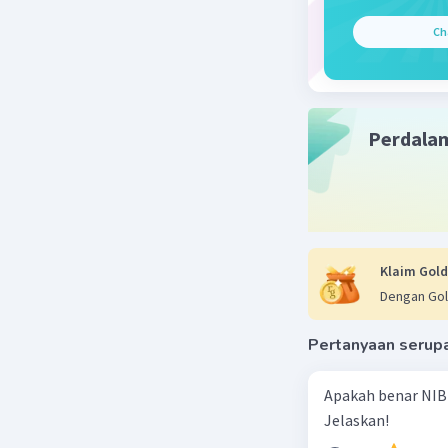
persenjat
Ch
kegagalan
Dengan de
rasa lega
Kesultan
Perdala
kesultana
adanya pe
VOC dari 
Klaim Gold
Dengan Gol
Semoga m
Pertanyaan serup
Beri R
Apakah benar NIB
Vincent M
Jelaskan!
07 Oktober 2