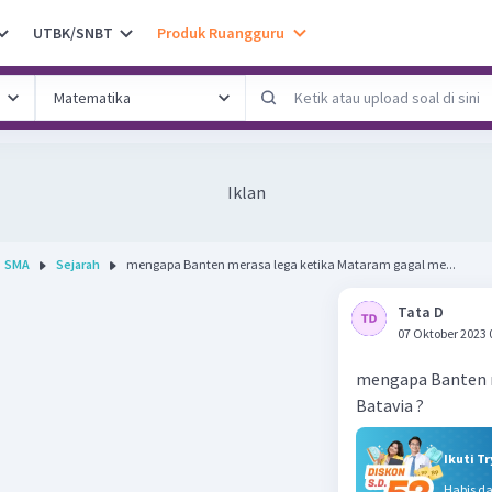
UTBK/SNBT
Produk Ruangguru
Iklan
SMA
Sejarah
mengapa Banten merasa lega ketika Mataram gagal me...
Tata D
07 Oktober 2023 
mengapa Banten m
Batavia ?
Ikuti T
Habis d