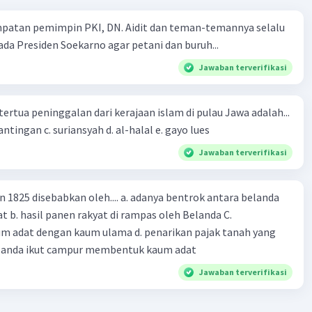
jian Perdagangan
: Banten telah menjalin perjanjian
mpatan pemimpin PKI, DN. Aidit dan teman-temannya selalu
ngan VOC, yang memberi mereka akses ke pasar Eropa.
a Presiden Soekarno agar petani dan buruh...
C tetap kuat di Batavia, perjanjian dagang ini dapat terus
 dan memberikan manfaat ekonomi bagi Banten.
Jawaban terverifikasi
bangan Kekuatan
: Kegagalan Mataram dalam melawan
 dianggap sebagai faktor yang menjaga keseimbangan
tertua peninggalan dari kerajaan islam di pulau Jawa adalah...
di wilayah tersebut. Banten mungkin tidak ingin kekuatan
a. tua palopo b. mantingan c. suriansyah d. al-halal e. gayo lues
erti Mataram atau VOC menjadi terlalu dominan karena itu
gancam kedaulatan dan kepentingan mereka sendiri.
Jawaban terverifikasi
nting untuk diingat bahwa hubungan antara Banten,
dan VOC adalah dinamis dan seringkali berubah seiring
n 1825 disebabkan oleh.... a. adanya bentrok antara belanda
lain itu, Banten sendiri juga mengalami tekanan dan
 b. hasil panen rakyat di rampas oleh Belanda C.
engan VOC dalam sejarahnya. Meskipun Banten mungkin
m adat dengan kaum ulama d. penarikan pajak tanah yang
ga pada saat itu, hubungan antara pihak-pihak ini tidak
Belanda ikut campur membentuk kaum adat
rsahabat, dan berbagai perubahan politik dan konflik masih
i masa mendatang.
Jawaban terverifikasi