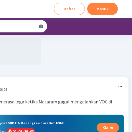
Daftar
Masuk
06:06
erasa lega ketika Mataram gagal mengalahkan VOC di
ryout SNBT & Menangkan E-Wallet 100rb
Klaim
alam
00
:
09
:
20
:
03