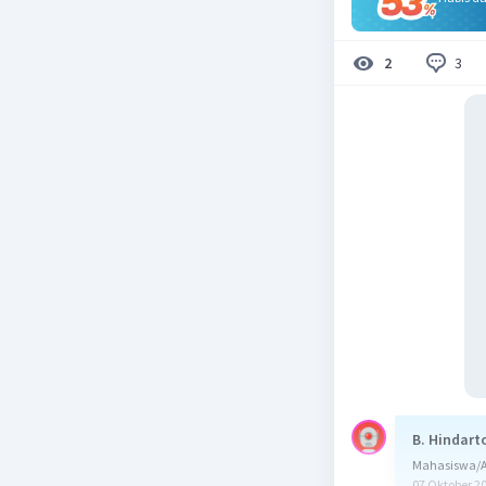
3
2
B. Hindart
Mahasiswa/Al
07 Oktober 2