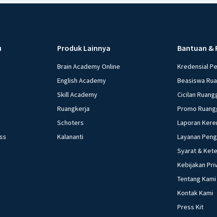
Beri R
u
Produk Lainnya
Bantuan & 
Nanda R
07 Oktober 2
Brain Academy Online
Kredensial P
English Academy
Beasiswa Ru
penyebab
Skill Academy
Cicilan Ruang
Batavia, y
Ruangkerja
Promo Ruang
1. Perlen
2. Adany
Schoters
Laporan Kere
lumbung p
ess
Kalananti
Layanan Pen
3. Kekur
Syarat & Ket
4. Pasuk
Kebijakan Pri
Belanda.
Tentang Kami
Kontak Kami
Beri R
Press Kit