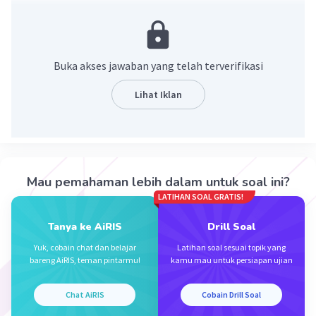
oleh sebagian/sekelompok masyarakat saja dan
yang menolak mengikuti tradisi tetap
mempertahankan tradisi nenek moyang mereka,
wanita ada yang ikut dan ada yg menolak atau
Buka akses jawaban yang telah terverifikasi
tetap. itulah yang menyebabkan tradisi hindu-
budha tidak merata penyebarannya dinusantara
Lihat Iklan
·
5.0
(
1
)
Balas
Beri Rating
Mau pemahaman lebih dalam untuk soal ini?
LATIHAN SOAL GRATIS!
Tanya ke AiRIS
Drill Soal
Iklan
Yuk, cobain chat dan belajar
Latihan soal sesuai topik yang
bareng AiRIS, teman pintarmu!
kamu mau untuk persiapan ujian
Chat AiRIS
Cobain Drill Soal