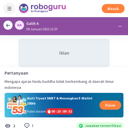
Masuk
Galih A
09 Januari 2023 12:57
Iklan
Pertanyaan
Mengapa ajaran hindu buddha tidak berkembang di daerah timur
indonesia
Ikuti Tryout SNBT & Menangkan E-Wallet
100rb
Klaim
Habis dalam
00
:
10
:
09
:
51
1
2
Jawaban terverifikasi