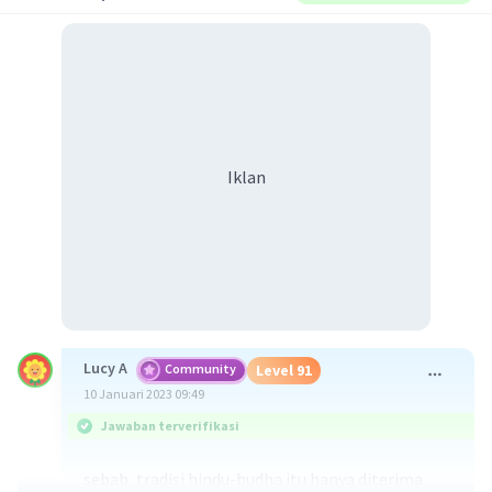
Iklan
Lucy A
Community
Level 91
10 Januari 2023 09:49
Jawaban terverifikasi
sebab, tradisi hindu-budha itu hanya diterima