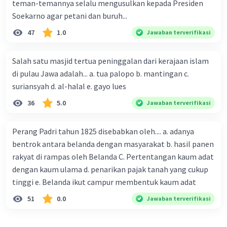
teman-temannya selalu mengusulkan kepada Presiden
Soekarno agar petani dan buruh...
47
1.0
Jawaban terverifikasi
Salah satu masjid tertua peninggalan dari kerajaan islam
di pulau Jawa adalah... a. tua palopo b. mantingan c.
suriansyah d. al-halal e. gayo lues
36
5.0
Jawaban terverifikasi
Perang Padri tahun 1825 disebabkan oleh.... a. adanya
bentrok antara belanda dengan masyarakat b. hasil panen
rakyat di rampas oleh Belanda C. Pertentangan kaum adat
dengan kaum ulama d. penarikan pajak tanah yang cukup
tinggi e. Belanda ikut campur membentuk kaum adat
51
0.0
Jawaban terverifikasi