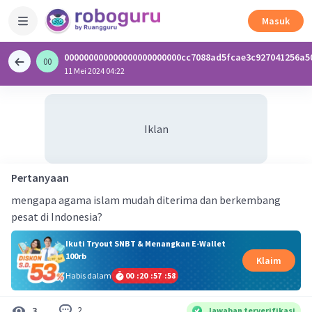
Masuk
000000000000000000000000cc7088ad5fcae3c927041256a5
00
0
11 Mei 2024 04:22
Iklan
Pertanyaan
mengapa agama islam mudah diterima dan berkembang
pesat di Indonesia?
Ikuti Tryout SNBT & Menangkan E-Wallet
100rb
Klaim
Habis dalam
00
:
20
:
57
:
57
2
3
Jawaban terverifikasi