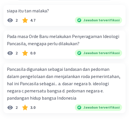
Indonesia pada masa penyebaran Islam
cenderung lebih terbuka terhadap ajaran
siapa itu tan malaka?
baru, sehingga memudahkan penyebaran
2
4.7
Jawaban terverifikasi
Islam.
Kesamaan Nilai
: Beberapa nilai dalam
Pada masa Orde Baru melakukan Penyeragaman Ideologi
Islam sesuai dengan nilai-nilai budaya lokal
Pancasila, mengapa perlu dilakukan?
Indonesia, seperti toleransi, gotong
royong, dan keadilan sosial.
2
0.0
Jawaban terverifikasi
Peran Perdagangan
: Interaksi
perdagangan antara pedagang Arab
Pancasila digunakan sebagai landasan dan pedoman
dengan masyarakat Indonesia membantu
dalam pengelolaan dan menjalankan roda pemerintahan,
penyebaran Islam melalui jalur
hal ini Pancasila sebagai... a. dasar negara b. ideologi
perdagangan.
negara c.pemersatu bangsa d. pedoman negara e.
Pendidikan dan Kebajikan
: Pendidikan
pandangan hidup bangsa Indonesia
agama Islam serta kebajikan sosial yang
dilakukan oleh para ulama membantu
2
3.0
Jawaban terverifikasi
memperkenalkan ajaran Islam kepada
masyarakat.
Pemimpin Agama Lokal
: Adanya