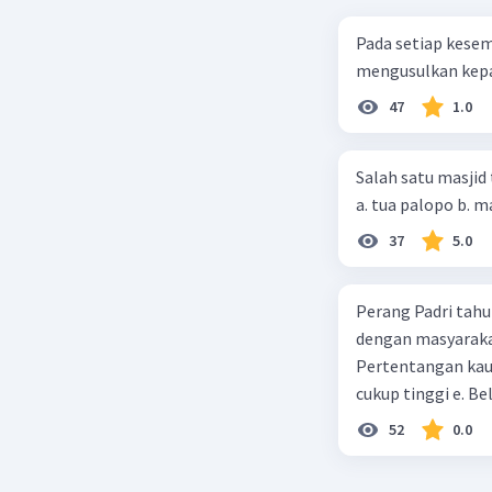
Pada setiap kese
mengusulkan kepad
47
1.0
Salah satu masjid 
37
5.0
Perang Padri tahu
dengan masyarakat
Pertentangan kau
cukup tinggi e. 
52
0.0