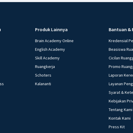
u
Produk Lainnya
Bantuan & 
Brain Academy Online
Kredensial P
English Academy
Beasiswa Ru
Skill Academy
Cicilan Ruang
Ruangkerja
Promo Ruang
Schoters
Laporan Kere
ess
Kalananti
Layanan Pen
Syarat & Ket
Kebijakan Pri
Tentang Kami
Kontak Kami
Press Kit