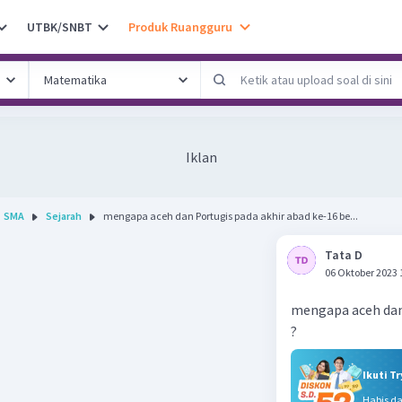
UTBK/SNBT
Produk Ruangguru
Iklan
SMA
Sejarah
mengapa aceh dan Portugis pada akhir abad ke-16 be...
Tata D
06 Oktober 2023 
mengapa aceh dan 
?
Ikuti T
Habis d