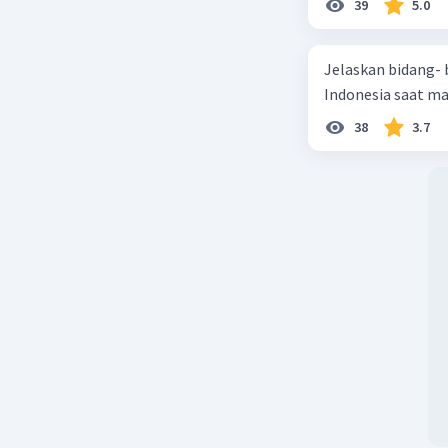
39
5.0
Jelaskan bidang-
Indonesia saat m
38
3.7