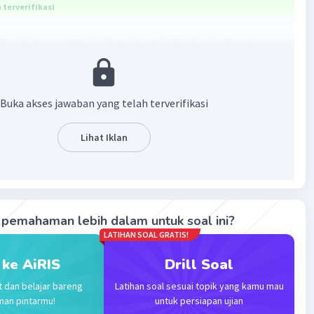
terverifikasi
terjadinya perang Aceh melawan Portugis di antaranya
nan Aceh menguasai jalur perdagangan di Selat Malaka
Buka akses jawaban yang telah terverifikasi
 Portugis untuk memonopoli perdagangan Aceh
is melakukan blokade terhadap perdagangan Aceh
Lihat Iklan
is melakukan penangkapan kapal-kapal Aceh
·
1.0
(
1
)
Balas
ating
pemahaman lebih dalam untuk soal ini?
LATIHAN SOAL GRATIS!
o
Master Teacher
umni Universitas Negeri Jakarta
 ke AiRIS
Drill Soal
023 02:19
t dan belajar bareng
Latihan soal sesuai topik yang kamu mau
terverifikasi
man pintarmu!
untuk persiapan ujian
Iklan
g tepat adalah, kerajaan aceh belum cukup memiliki