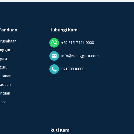
Panduan
Hubungi Kami
erusahaan
+62 815-7441-0000
angguru
info@ruangguru.com
guru
guru
02130930000
ntanan
gaduan
entuan
vasi
Ikuti Kami