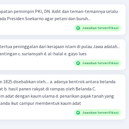
mpatan pemimpin PKI, DN. Aidit dan teman-temannya selalu
a Presiden Soekarno agar petani dan buruh...
Jawaban terverifikasi
tertua peninggalan dari kerajaan islam di pulau Jawa adalah...
a. tua palopo b. mantingan c. suriansyah d. al-halal e. gayo lues
Jawaban terverifikasi
n 1825 disebabkan oleh.... a. adanya bentrok antara belanda
 b. hasil panen rakyat di rampas oleh Belanda C.
m adat dengan kaum ulama d. penarikan pajak tanah yang
Belanda ikut campur membentuk kaum adat
Jawaban terverifikasi