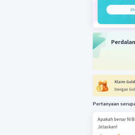
teknologi
Ch
kesultana
lain yang 
Simak pen
Kerajaan 
Perdala
strategi,
alih meng
dari besi
selama sa
untuk me
Klaim Gold
Dengan Gol
Dengan de
teknologi
Pertanyaan serup
negara bar
Apakah benar NIB
Beri R
Jelaskan!