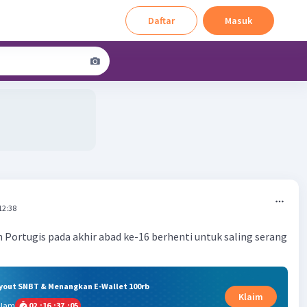
Daftar
Masuk
12:38
Portugis pada akhir abad ke-16 berhenti untuk saling serang
ryout SNBT & Menangkan E-Wallet 100rb
Klaim
alam
02
:
16
:
37
:
05