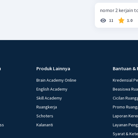
nomor 2 kerjain t
11
1.0
u
Produk Lainnya
Bantuan & 
Brain Academy Online
Kredensial P
English Academy
Beasiswa Ru
Skill Academy
Cicilan Ruang
Ruangkerja
Promo Ruang
Schoters
Laporan Kere
ess
Kalananti
Layanan Pen
Syarat & Ket