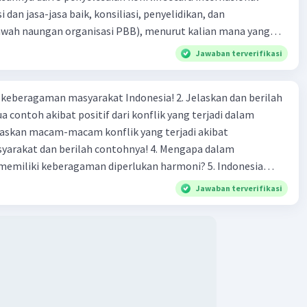
i dan jasa-jasa baik, konsiliasi, penyelidikan, dan
bawah naungan organisasi PBB), menurut kalian mana yang
rilah alasannya
Jawaban terverifikasi
agaman masyarakat Indonesia! 2. Jelaskan dan berilah
 contoh akibat positif dari konflik yang terjadi dalam
 dan berilah contohnya! 4. Mengapa dalam
liki keberagaman diperlukan harmoni? 5. Indonesia
yang kaya akan keberagaman baik dilihat dari agama, suku,
Jawaban terverifikasi
budaya. Berdasarkan pernyataan tersebut, apa yang dapat
tuk menjaga keberagaman supaya terhindar dari konflik?