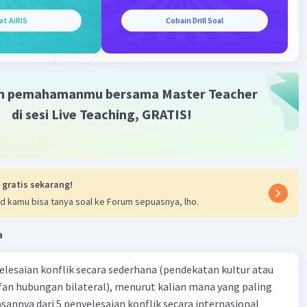
liki pandangan atau ideologi yang radikal akan terlibat
at AiRIS
Cobain Drill Soal
dakan kekerasan. Namun, penting untuk mengenali dan
 akar penyebab radikalisme serta menanggapi tantangan
ul dari pandangan atau tindakan yang radikal dengan cara
ksana dan efektif, termasuk melalui pendekatan
n, dialog, dan pemberdayaan masyarakat.
m pemahamanmu bersama Master Teacher
di sesi Live Teaching, GRATIS!
·
0.0
(
0
)
Balas
ating
 gratis sekarang!
d kamu bisa tanya soal ke Forum sepuasnya, lho.
a
yelesaian konflik secara sederhana (pendekatan kultur atau
 fan hubungan bilateral), menurut kalian mana yang paling
Iklan
ik secara internasional