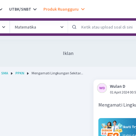
UTBK/SNBT
Produk Ruangguru
Iklan
SMA
PPKN
Mengamati Lingkungan Sekitar...
Wulan D
01 April 2024 00:
Mengamati Lingku
Ikuti T
Habis d