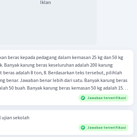
Iklan
kan beras kepada pedagang dalam kemasan 25 kg dan 50 kg
. Banyak karung beras keseluruhan adalah 200 karung
 beras adalah 8 ton, 8. Berdasarkan teks tersebut, pilihlah
g benar. Jawaban benar lebih dari satu. Banyak karung beras
lah 50 buah. Banyak karung beras kemasan 50 kg adalah 150
 beras dalam kemasan 25 kg adalah 2 ton. Perbandingan berat
Jawaban terverifikasi
g dan 50 kg dalam truk adalah 1: 3. 9. Berdasarkan teks
ya setiap beras karung kecil adalah Rp7.500 dan karung besar
 ujian sekolah
ah biaya angkut semua beras yang harus dibayar oleh Bu
00 C. Rp2.312.000 B. Rp2.475.000 D. Rp2.280.000
Jawaban terverifikasi