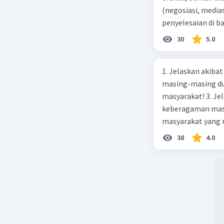
(negosiasi, medias
penyelesaian di 
paling efektif, be
30
5.0
1. Jelaskan akibat keber
masing-masing dua
masyarakat! 3. Jelaskan macam-macam konflik yang terjadi akibat
keberagaman masyarakat
masyarakat yang memi
merupakan negara 
38
4.0
ras, bahasa, dan 
kalian lakukan un