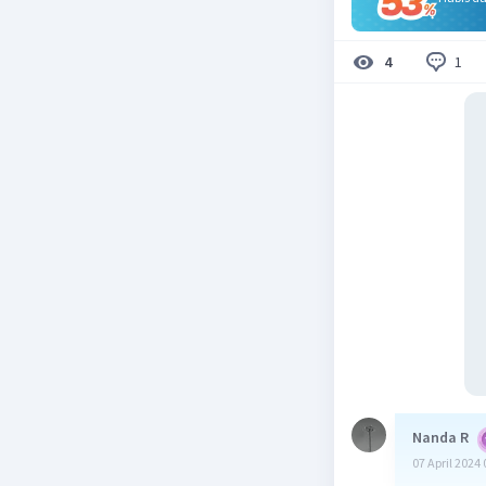
1
4
Nanda R
07 April 2024 