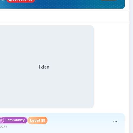
Iklan
Community
Level 89
05:31