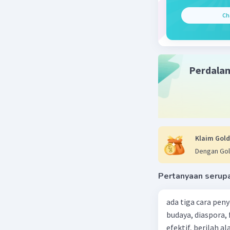
yang memi
Ch
dalam tin
memahami
yang munc
yang bija
pendidika
Perdala
Beri R
Klaim Gold
Dengan Gol
Pertanyaan serup
ada tiga cara pen
budaya, diaspora,
efektif, berilah alasannya dari 5 penyelesaian konfl