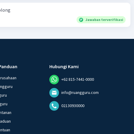
olong
Jawaban terverifikasi
Panduan
Hubungi Kami
erusahaan
+62 815-7441-0000
angguru
info@ruangguru.com
guru
guru
02130930000
ntanan
gaduan
entuan