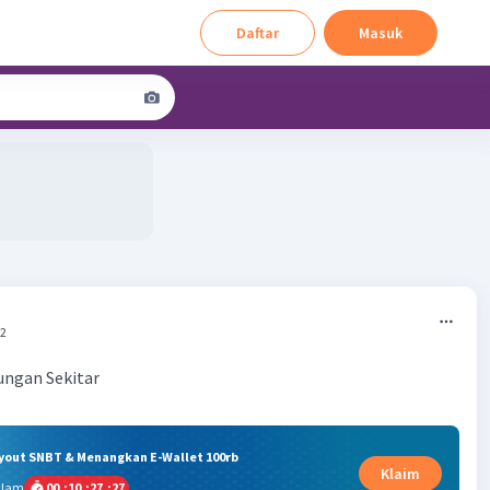
Daftar
Masuk
52
ngan Sekitar
ryout SNBT & Menangkan E-Wallet 100rb
Klaim
alam
00
:
10
:
27
:
26