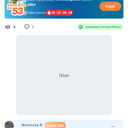
100rb
Klaim
Habis dalam
02
:
13
:
38
:
27
2
9
Jawaban terverifikasi
Iklan
Navniaaa N
Level 100