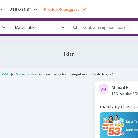
UTBK/SNBT
Produk Ruangguru
Iklan
SMA
Matematika
mau tanya hasil pengukuran nya itu brapa?...
Ahmad H
18 Desember 202
mau tanya hasil p
Ikuti T
Habis d