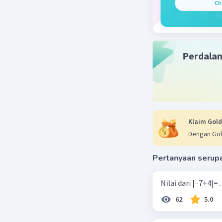
Ch
Perdala
Klaim Gold
Dengan Gol
Pertanyaan serup
62
5.0