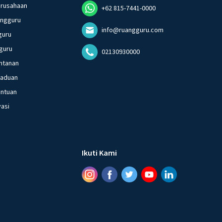
erusahaan
+62 815-7441-0000
angguru
info@ruangguru.com
guru
guru
02130930000
ntanan
gaduan
entuan
vasi
Ikuti Kami