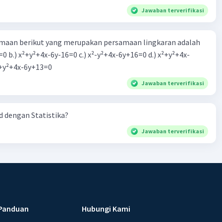
Jawaban terverifikasi
aan berikut yang merupakan persamaan lingkaran adalah
=0 b.) x²+y²+4x-6y-16=0 c.) x²-y²+4x-6y+16=0 d.) x²+y²+4x-
2=0 e.) x²+y²+4x-6y+13=0
Jawaban terverifikasi
 dengan Statistika?
Jawaban terverifikasi
Panduan
Hubungi Kami