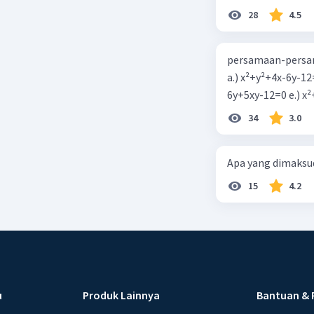
28
4.5
persamaan-persam
a.) x²+y²+4x-6y-12
6y+5xy-1
34
3.0
Apa yang dimaksud
15
4.2
u
Produk Lainnya
Bantuan & 