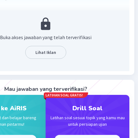
·
0.0
(
0
)
Balas
ating
Buka akses jawaban yang telah terverifikasi
evel 35
2023 00:39
Lihat Iklan
mana ya?😁
Iklan
·
0.0
(
0
)
Balas
ating
Mau jawaban yang terverifikasi?
LATIHAN SOAL GRATIS!
 ke AiRIS
Drill Soal
t dan belajar bareng
Latihan soal sesuai topik yang kamu mau
man pintarmu!
untuk persiapan ujian