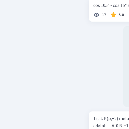
cos 105° - cos 15°
17
5.0
Titik P(p,−2) mel
adalah .... A. 0 B. −1