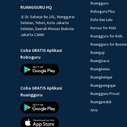
Ruangguru
RUANGGURU HQ
Roboguru Plus
Jl. Dr. Saharjo No.161, Manggarai
Dafa dan Lulu
Selatan, Tebet, Kota Jakarta
Kursus for Kids
Selatan, Daerah Khusus Ibukota
Jakarta 12860
Ruangguru for Kids
Ruangguru for Busin
Coba GRATIS Aplikasi
Ruanguji
Roboguru
Ruangbaca
Ruangkelas
Ruangbelajar
Ruangpengajar
Coba GRATIS Aplikasi
Ruangguru Privat
Ruangguru
Ruangpeduli
Airis