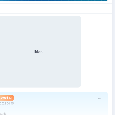
Iklan
Level 65
2023 04:45
na?😭