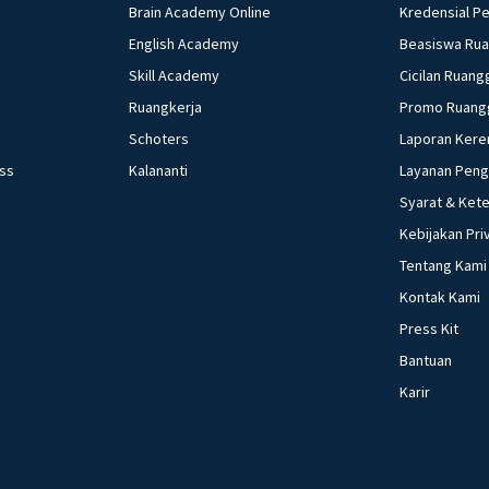
Brain Academy Online
Kredensial P
English Academy
Beasiswa Ru
Skill Academy
Cicilan Ruang
Ruangkerja
Promo Ruang
Schoters
Laporan Kere
ess
Kalananti
Layanan Pen
Syarat & Ket
Kebijakan Pri
Tentang Kami
Kontak Kami
Press Kit
Bantuan
Karir