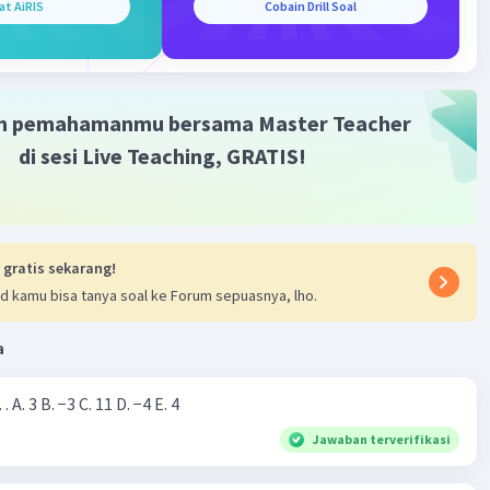
at AiRIS
Cobain Drill Soal
m pemahamanmu bersama Master Teacher
di sesi Live Teaching, GRATIS!
 gratis sekarang!
d kamu bisa tanya soal ke Forum sepuasnya, lho.
a
Nilai dari |−7+4|=… A. 3 B. −3 C. 11 D. −4 E. 4
Jawaban terverifikasi