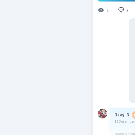
2
1
Naagi N
19 Desember 
soalnya ma