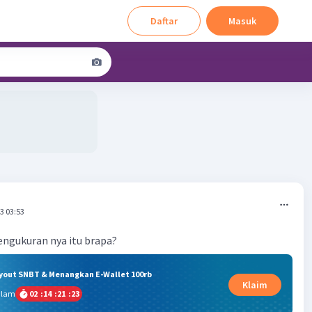
Daftar
Masuk
3 03:53
engukuran nya itu brapa?
ryout SNBT & Menangkan E-Wallet 100rb
Klaim
alam
02
:
14
:
21
:
23