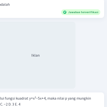
 adalah
Jawaban terverifikasi
Iklan
alui fungsi kuadrat y=x²−5x+4, maka nilai p yang mungkin
 C. −2 D. 3 E. 4