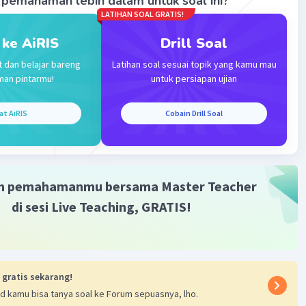
pemahaman lebih dalam untuk soal ini?
LATIHAN SOAL GRATIS!
 ke AiRIS
Drill Soal
t dan belajar bareng
Latihan soal sesuai topik yang kamu mau
man pintarmu!
untuk persiapan ujian
Iklan
at AiRIS
Cobain Drill Soal
m pemahamanmu bersama Master Teacher
di sesi Live Teaching, GRATIS!
 gratis sekarang!
d kamu bisa tanya soal ke Forum sepuasnya, lho.