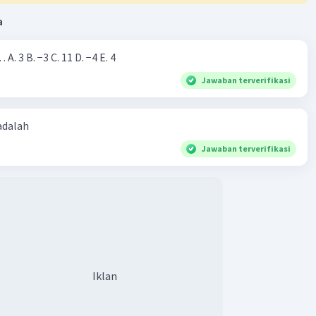
a
Nilai dari |−7+4|=… A. 3 B. −3 C. 11 D. −4 E. 4
Jawaban terverifikasi
 adalah
Jawaban terverifikasi
Iklan