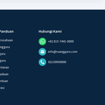
Panduan
Hubungi Kami
erusahaan
+62 815-7441-0000
angguru
info@ruangguru.com
guru
guru
02130930000
ntanan
gaduan
entuan
vasi