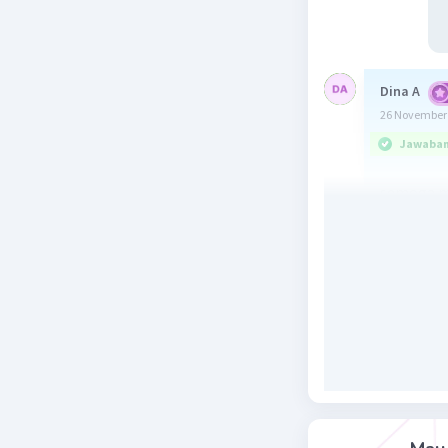
Dina A
26 November 
Jawaban 
semoga m
Beri R