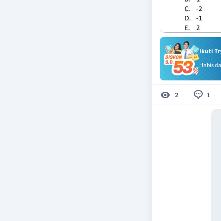
Ikuti T
Habis d
1
2