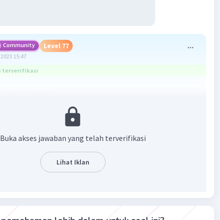
Community
Level 77
2023 15:47
terverifikasi
embantu 🙏🏻
Buka akses jawaban yang telah terverifikasi
Lihat Iklan
·
0.0
(
0
)
Balas
ating