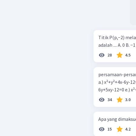
Titik P(p,−2) mel
adalah .... A. 0 B. −1
28
4.5
persamaan-persam
a.) x²+y²+4x-6y-12
6y+5xy-1
34
3.0
Apa yang dimaksud
15
4.2