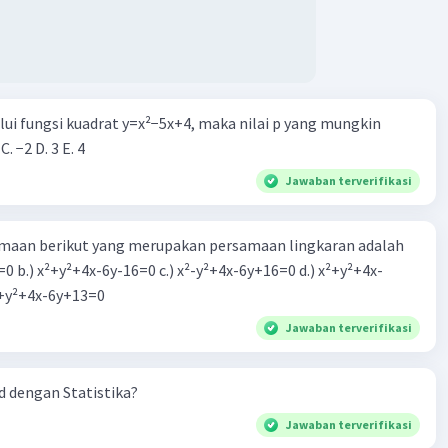
alui fungsi kuadrat y=x²−5x+4, maka nilai p yang mungkin
 C. −2 D. 3 E. 4
Jawaban terverifikasi
aan berikut yang merupakan persamaan lingkaran adalah
=0 b.) x²+y²+4x-6y-16=0 c.) x²-y²+4x-6y+16=0 d.) x²+y²+4x-
2=0 e.) x²+y²+4x-6y+13=0
Jawaban terverifikasi
 dengan Statistika?
Jawaban terverifikasi