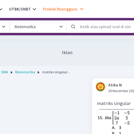
UTBK/SNBT
Produk Ruangguru
Iklan
SMA
Matematika
matriks singular...
Atika N
26 November 202
matriks singular