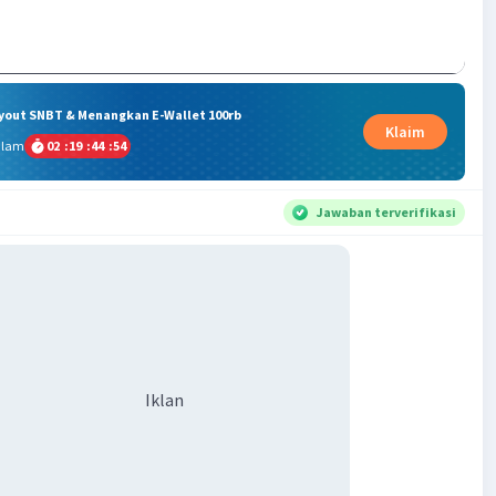
ryout SNBT & Menangkan E-Wallet 100rb
Klaim
alam
02
:
19
:
44
:
53
Jawaban terverifikasi
Iklan