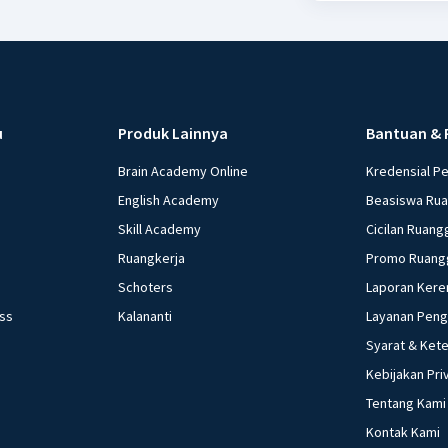
u
Produk Lainnya
Bantuan & 
Brain Academy Online
Kredensial P
English Academy
Beasiswa Ru
Skill Academy
Cicilan Ruang
Ruangkerja
Promo Ruang
Schoters
Laporan Kere
ess
Kalananti
Layanan Pen
Syarat & Ket
Kebijakan Pri
Tentang Kami
Kontak Kami