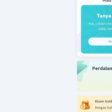
Mau 
Tanya
Yuk, cobain cha
AiRIS, te
Ch
Perdala
Klaim Gold
Dengan Gol