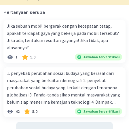
·
0.0
(
0
)
Balas
Beri Rating
Pertanyaan serupa
Jika sebuah mobil bergerak dengan kecepatan tetap,
apakah terdapat gaya yang bekerja pada mobil tersebut?
Jika ada, tentukan resultan gayanya! Jika tidak, apa
alasannya?
1
5.0
Jawaban terverifikasi
1. penyebab perubahan sosial budaya yang berasal dari
masyarakat yang berkaitan demografi 2. penyebab
perubahan sosial budaya yang terkait dengan fenomena
globalisasi 3. Tanda-tanda sikap mental masyarakat yang
belum siap menerima kemajuan teknologi 4. Dampak
modernisasi dalam kehidupan sosial masyarakat 5.
42
5.0
Jawaban terverifikasi
Kegiatan manusia di bidang ekonomi yang menunjukkan
perubahan ke arah modernisasi 6. Contoh pengaruh