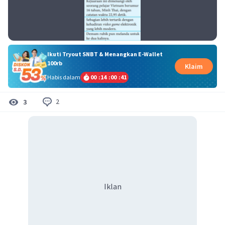
Ikuti Tryout SNBT & Menangkan E-Wallet
100rb
Klaim
Habis dalam
00
:
14
:
00
:
40
2
3
Iklan