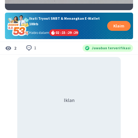
Ikuti Tryout SNBT & Menangkan E-Wallet
100rb
Klaim
Habis dalam
02
:
15
:
29
:
28
1
2
Jawaban terverifikasi
Iklan