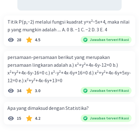
Titik P(p,−2) melalui fungsi kuadrat y=x²−5x+4, maka nilai
p yang mungkin adalah .... A. 0 B. −1 C. −2 D. 3 E. 4
28
4.5
Jawaban terverifikasi
persamaan-persamaan berikut yang merupakan
persamaan lingkaran adalah a.) x²+y²+4x-6y-12=0 b.)
x²+y²+4x-6y-16=0 c.) x²-y²+4x-6y+16=0 d.) x²+y²+4x-6y+5xy-
12=0 e.) x²+y²+4x-6y+13=0
34
3.0
Jawaban terverifikasi
Apa yang dimaksud dengan Statistika?
15
4.2
Jawaban terverifikasi