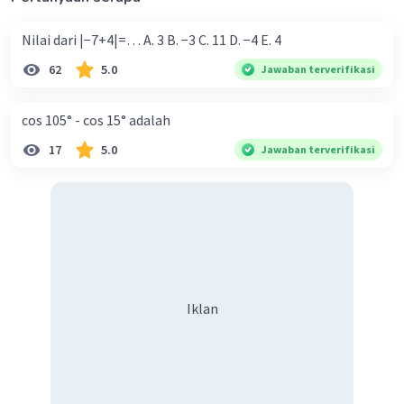
Nilai dari |−7+4|=… A. 3 B. −3 C. 11 D. −4 E. 4
62
5.0
Jawaban terverifikasi
cos 105° - cos 15° adalah
17
5.0
Jawaban terverifikasi
Iklan