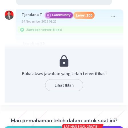
Tjendana T
Community
Level 100
24 November 2023 01:23
Jawaban terverifikasi
Jawaban
12
Pembahasan
P
= (n-4)!/(n-4 - 2)!
(n-4)
2
<=> 56 = (n-4)!/(n-6)!
Buka akses jawaban yang telah terverifikasi
<=> 8×7 = (n-4)!/(n-6)!
<=> 8×7×6! = (n-4)!
Lihat Iklan
<=> 8! = (n-4)!
<=> n = 12
·
5.0
(
1
)
Balas
Beri Rating
Mau pemahaman lebih dalam untuk soal ini?
LATIHAN SOAL GRATIS!