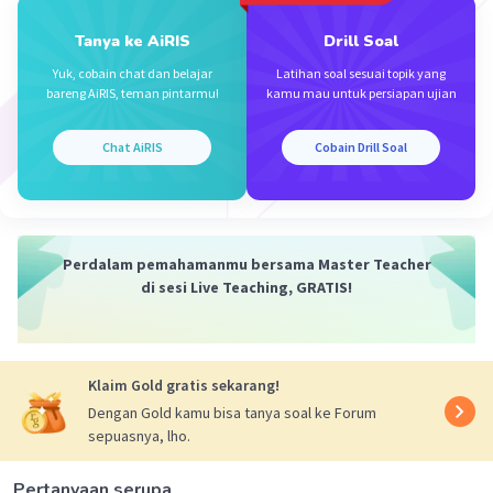
Tanya ke AiRIS
Drill Soal
Yuk, cobain chat dan belajar
Latihan soal sesuai topik yang
bareng AiRIS, teman pintarmu!
kamu mau untuk persiapan ujian
Iklan
Chat AiRIS
Cobain Drill Soal
Perdalam pemahamanmu bersama Master Teacher
di sesi Live Teaching, GRATIS!
Klaim Gold gratis sekarang!
Dengan Gold kamu bisa tanya soal ke Forum
sepuasnya, lho.
Pertanyaan serupa