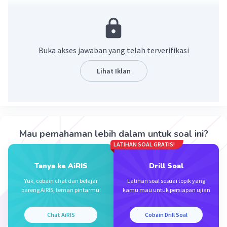
·
5.0
(
2
)
Balas
Beri Rating
Sumber W
Community
Level 72
Buka akses jawaban yang telah terverifikasi
07 Oktober 2023 05:29
Jawaban terverifikasi
Lihat Iklan
-2
-2
-2
(x/5)
= x
/5
Iklan
2
2
= 5
/x
2
= (5/x)
Mau pemahaman lebih dalam untuk soal ini?
·
0.0
(
0
)
Balas
Beri Rating
LATIHAN SOAL GRATIS!
Tanya ke AiRIS
Drill Soal
Yuk, cobain chat dan belajar
Latihan soal sesuai topik yang
bareng AiRIS, teman pintarmu!
kamu mau untuk persiapan ujian
Chat AiRIS
Cobain Drill Soal