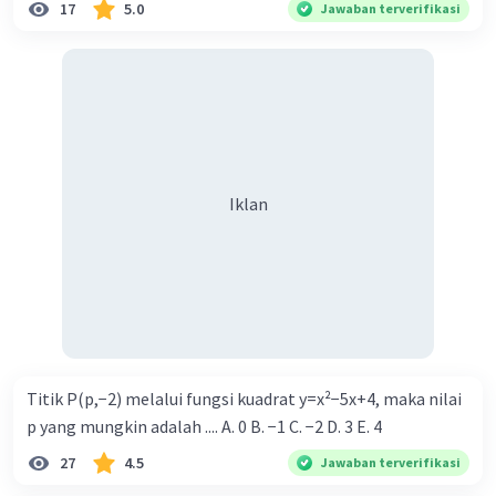
17
5.0
Jawaban terverifikasi
Iklan
Titik P(p,−2) melalui fungsi kuadrat y=x²−5x+4, maka nilai
p yang mungkin adalah .... A. 0 B. −1 C. −2 D. 3 E. 4
27
4.5
Jawaban terverifikasi