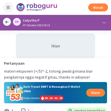
Masuk
Calystha P
07 Oktober 2023 04:13
Iklan
Pertanyaan
materi eksponen (×/5)^-2, tolong jawab gimana biar
pangkatnya ngga negatif gituu, thanks in advance!
Ikuti Tryout SNBT & Menangkan E-Wallet
100rb
Klaim
Habis dalam
00
:
18
:
41
:
37
2
1
Jawaban terverifikasi