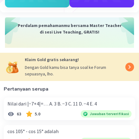
Perdalam pemahamanmu bersama Master Teacher
di sesi Live Teaching, GRATIS!
Klaim Gold gratis sekarang!
Dengan Gold kamu bisa tanya soal ke Forum
sepuasnya, lho.
Pertanyaan serupa
Nilai dari |−7+4|=… A. 3 B. −3 C. 11 D. −4 E. 4
63
5.0
Jawaban terverifikasi
cos 105° - cos 15° adalah