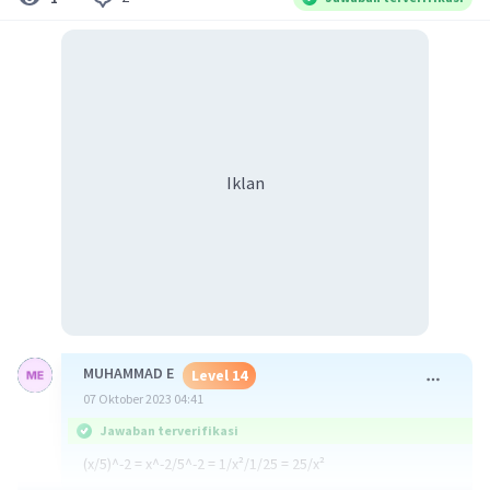
Iklan
MUHAMMAD E
Level 14
07 Oktober 2023 04:41
Jawaban terverifikasi
(x/5)^-2 = x^-2/5^-2 = 1/x²/1/25 = 25/x²