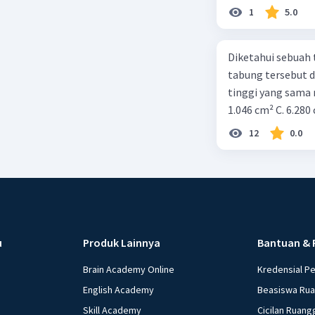
1
5.0
Diketahui sebuah t
tabung tersebut di
tinggi yang sama 
1.046 cm² C. 6.280
12
0.0
u
Produk Lainnya
Bantuan & 
Brain Academy Online
Kredensial P
English Academy
Beasiswa Ru
Skill Academy
Cicilan Ruang