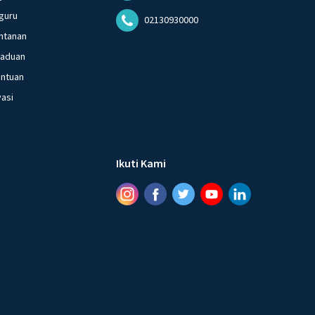
guru
02130930000
ntanan
gaduan
entuan
vasi
Ikuti Kami