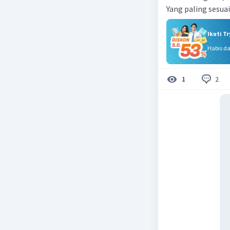
Ikuti T
Habis d
2
1