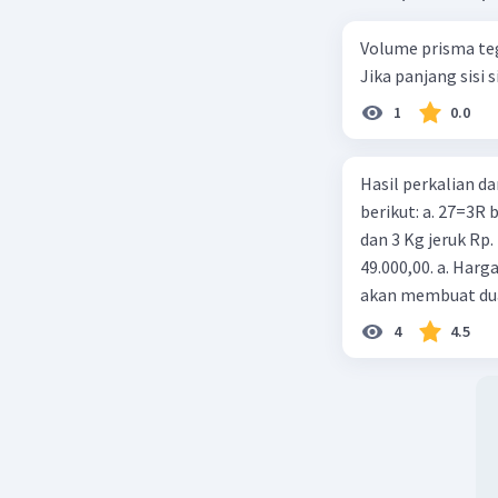
Beri R
Volume prisma teg
Jika panjang sisi 
Aristo B
1
0.0
13 April 2024 
Jawaban :
Hasil perkalian da
berikut: a. 27=3R b
dan 3 Kg jeruk Rp.
49.000,00. a. Harga
akan membuat dua
cm dari sebuah ke
4
4.5
membuat dua buah
tabung tersebut?
Beri R