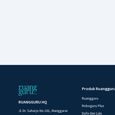
Produk Ruanggur
Ruangguru
RUANGGURU HQ
Roboguru Plus
Jl. Dr. Saharjo No.161, Manggarai
Dafa dan Lulu