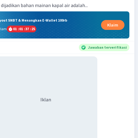
ryout SNBT & Menangkan E-Wallet 100rb
Klaim
alam
01
:
01
:
37
:
24
Jawaban terverifikasi
Iklan