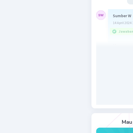
Sumber W
14 April 2024 
Jawaban 
Massa jeni
menentuk
pertama a
kecil dar
Mari kita 
ρ = m/V
Massa 
Mau 
ρ = 100/