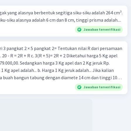
·
0.0
(
0
)
Balas
ating
ak yang alasnya berbentuk segitiga siku-siku adalah 264 cm³.
siku-siku alasnya adalah 6 cm dan 8 cm, tinggi prisma adalah....
Level 8
Jawaban terverifikasi
23:29
ri 3 pangkat 2 × 5 pangkat 2= Tentukan nilai R dari persamaan
Iklan
. 20 - R = 2R + R c. 3(R + 5)= 2R + 2 Diketahui harga 5 Kg apel
 79.000,00. Sedangkan harga 3 Kg apel dan 2 Kg jeruk Rp.
 1 Kg apel adalah... b. Harga 1 Kg jeruk adalah... Jika kalian
 buah bangun tabung dengan diamete 14 cm dan tinggi 10
rtas. a. Berapakah luas kertas yang kalian butuhkan untuk
Jawaban terverifikasi
 bangun tabung tersebut? b. Berapakah volume setiap
·
5.0
(
2
)
Balas
ating