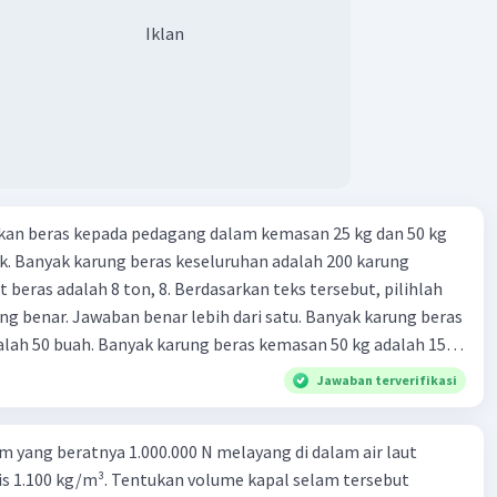
Iklan
kan beras kepada pedagang dalam kemasan 25 kg dan 50 kg
. Banyak karung beras keseluruhan adalah 200 karung
 beras adalah 8 ton, 8. Berdasarkan teks tersebut, pilihlah
g benar. Jawaban benar lebih dari satu. Banyak karung beras
lah 50 buah. Banyak karung beras kemasan 50 kg adalah 150
 beras dalam kemasan 25 kg adalah 2 ton. Perbandingan berat
Jawaban terverifikasi
g dan 50 kg dalam truk adalah 1: 3. 9. Berdasarkan teks
ya setiap beras karung kecil adalah Rp7.500 dan karung besar
m yang beratnya 1.000.000 N melayang di dalam air laut
ah biaya angkut semua beras yang harus dibayar oleh Bu
s 1.100 kg/m³. Tentukan volume kapal selam tersebut
00 C. Rp2.312.000 B. Rp2.475.000 D. Rp2.280.000