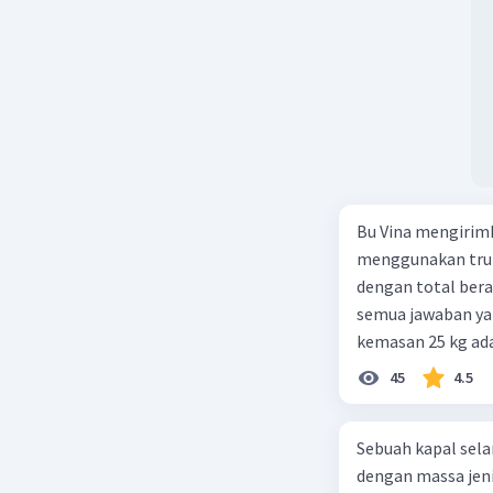
Bu Vina mengirim
menggunakan truk
dengan total berat
semua jawaban yan
kemasan 25 kg ada
buah. Total berat
45
4.5
beras kemasan 25 k
tersebut, jika bia
Sebuah kapal sela
Rp14.000, berapak
dengan massa jeni
Vina? A. Rp2.540.0