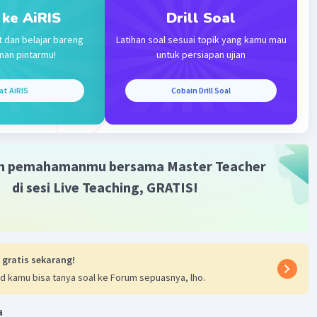
150 gram , volume 200 cm³
 ke AiRIS
Drill Soal
3
200 =
0,75 gr/cm
t dan belajar bareng
Latihan soal sesuai topik yang kamu mau
man pintarmu!
untuk persiapan ujian
200 gram , volume 100 cm³
at AiRIS
Cobain Drill Soal
3
/100
= 2 gr/cm
200 gram , volume 300 cm³
3
/300 =
0,67 gr/cm
m pemahamanmu bersama Master Teacher
di sesi Live Teaching, GRATIS!
100 gram , volume 200 cm³
3
/200 =
0,5 gr/cm
 gratis sekarang!
n yang paling sesuai adalah yang mempunyai massa jenis
d kamu bisa tanya soal ke Forum sepuasnya, lho.
3
/cm
a