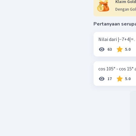
Mari kita
Klaim Gold
Dengan Gol
Penjelasa
1. Pertama
Pertanyaan serup
2. Selanju
3. Terakhir
63
5.0
Kesimpul
Jadi, sel
mahasiswa
cos 105° - cos 15°
penjelas
17
5.0
Beri R