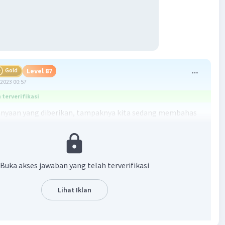
Gold
Level 87
2023 00:57
terverifikasi
anyaan yang diberikan, tampaknya kita sedang membahas
tatistika, khususnya mengenai interval kepercayaan.
kepercayaan adalah rentang nilai yang digunakan untuk
akan parameter populasi berdasarkan data sampel.
 ini, kita diminta untuk menentukan interval kepercayaan
Buka akses jawaban yang telah terverifikasi
 rata-rata nilai matematika semua mahasiswa tingkat
Lihat Iklan
entukan interval kepercayaan, kita bisa menggunakan
ikut: