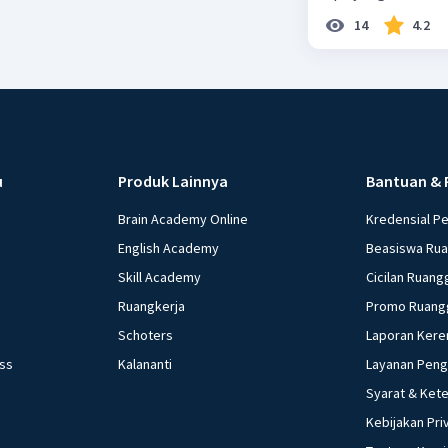
14
4.2
u
Produk Lainnya
Bantuan & 
Brain Academy Online
Kredensial P
English Academy
Beasiswa Ru
Skill Academy
Cicilan Ruang
Ruangkerja
Promo Ruang
Schoters
Laporan Kere
ess
Kalananti
Layanan Pen
Syarat & Ket
Kebijakan Pri