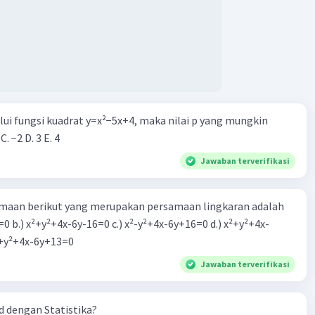
Iklan
alui fungsi kuadrat y=x²−5x+4, maka nilai p yang mungkin
 C. −2 D. 3 E. 4
Jawaban terverifikasi
aan berikut yang merupakan persamaan lingkaran adalah
=0 b.) x²+y²+4x-6y-16=0 c.) x²-y²+4x-6y+16=0 d.) x²+y²+4x-
2=0 e.) x²+y²+4x-6y+13=0
Jawaban terverifikasi
 dengan Statistika?