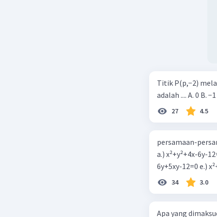
Titik P(p,−2) mel
adalah .... A. 0 B. −1
27
4.5
persamaan-persam
a.) x²+y²+4x-6y-12
6y+5xy-1
34
3.0
Apa yang dimaksud