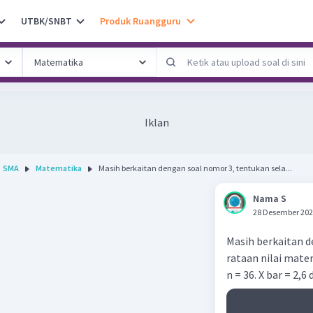
UTBK/SNBT
Produk Ruangguru
Iklan
SMA
Matematika
Masih berkaitan dengan soal nomor 3, tentukan sela...
Nama S
28 Desember 202
Masih berkaitan 
rataan nilai mate
n = 36. X bar = 2,