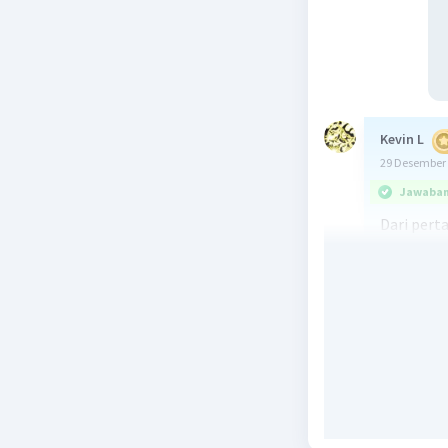
Kevin L
29 Desember 
Jawaban 
Dari pert
tentang s
Interval 
memperkir
Dalam hal
99% untuk
sarjana.
Untuk men
rumus ber