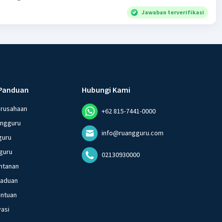
Jawaban terverifikasi
Panduan
Hubungi Kami
erusahaan
+62 815-7441-0000
angguru
info@ruangguru.com
guru
guru
02130930000
ntanan
gaduan
entuan
vasi