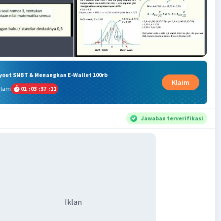
ryout SNBT & Menangkan E-Wallet 100rb
Klaim
alam
01
:
03
:
37
:
11
Jawaban terverifikasi
Iklan