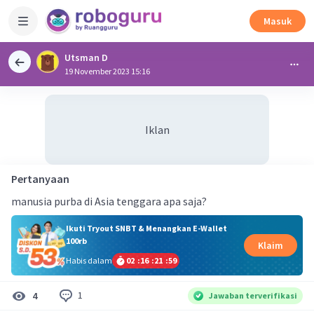
Masuk
Utsman D
19 November 2023 15:16
Iklan
Pertanyaan
manusia purba di Asia tenggara apa saja?
Ikuti Tryout SNBT & Menangkan E-Wallet
100rb
Klaim
Habis dalam
02
:
16
:
21
:
59
1
4
Jawaban terverifikasi