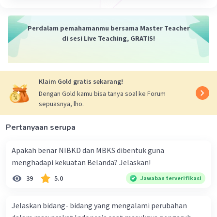
Indonesia, fosil-fosil ini juga dikategorikan
sebagai Homoerectus. Mereka diyakini hidup
sekitar 100.000 hingga 50.000 tahun yang lalu.
Perdalam pemahamanmu bersama Master Teacher
5. Liang Bua:
Lokasi di Pulau Flores, Indonesia,
di sesi Live Teaching, GRATIS!
yang terkenal karena penemuan
Homofloresiensis.
Klaim Gold gratis sekarang!
·
5.0
(
1
)
Balas
Beri Rating
Dengan Gold kamu bisa tanya soal ke Forum
sepuasnya, lho.
Pertanyaan serupa
Apakah benar NIBKD dan MBKS dibentuk guna
menghadapi kekuatan Belanda? Jelaskan!
Iklan
39
5.0
Jawaban terverifikasi
Jelaskan bidang- bidang yang mengalami perubahan