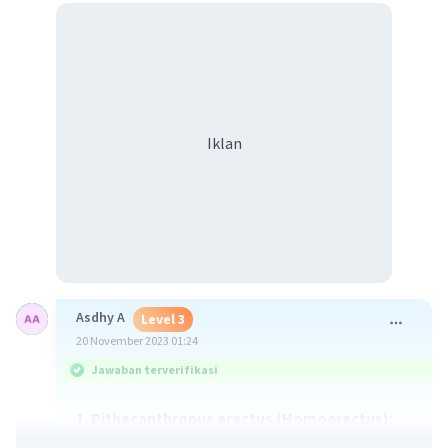
Iklan
Asdhy A
Level 3
20 November 2023 01:24
Jawaban terverifikasi
1. Pithecanthropus erectus (Homoerectus):
Fosil-fosil Homoerectus ditemukan di beberapa