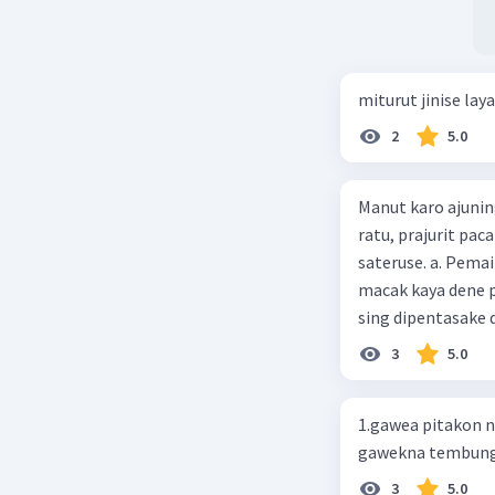
miturut jinise lay
2
5.0
Manut karo ajuning
ratu, prajurit pa
sateruse. a. Pemaine macak kaya dene paraga sing dikarepake b. Pemaine
macak kaya dene p
3
5.0
1.gawea pitakon 
gawekna tembung
3
5.0