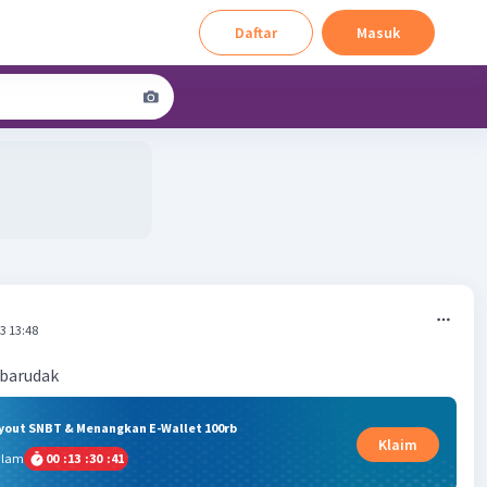
Daftar
Masuk
3 13:48
 barudak
ryout SNBT & Menangkan E-Wallet 100rb
Klaim
alam
00
:
13
:
30
:
41