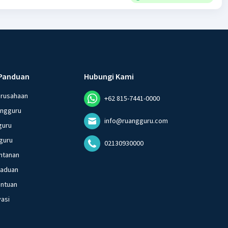
Panduan
Hubungi Kami
erusahaan
+62 815-7441-0000
angguru
info@ruangguru.com
guru
guru
02130930000
ntanan
gaduan
entuan
vasi