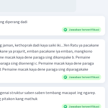
ang diperang dadi
Jawaban terverifikasi
 jaman, kethoprak dadi kaya saiki iki.....Yen Ratu ya pacakane
cakane ya prajurit, emban pacakane iya emban, mangkono
araga sing disenengi c. Pemaine macak kaya dene paraga
sing dipentasake d. Pemaine macak kaya dene paraga sing diparagakake
Jawaban terverifikasi
ngenai struktur saben saben tembang macapat ing ngarep.
 pitakon kang mathuk
Jawaban terverifikasi