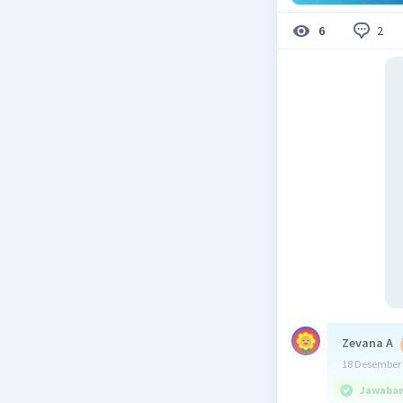
2
6
Zevana A
18 Desember 
Jawaban 