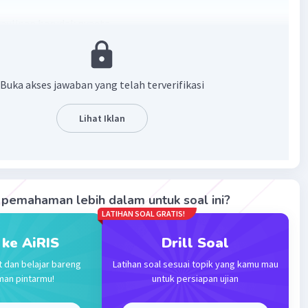
aulinan barudak nyaeta
i keun ka budayawan daerah
·
0.0
(
0
)
Balas
ating
Buka akses jawaban yang telah terverifikasi
Lihat Iklan
Community
Level 92
2023 11:21
terverifikasi
 tradisional (kaulinan barudak) ini merupakan suatu
Iklan
pemahaman lebih dalam untuk soal ini?
n yang bertujuan
untuk mengenalkan budaya daerah
LATIHAN SOAL GRATIS!
pada anak didik agar mereka mengetahui dan dapat
akannya dalam kehidupan sehari-hari.
 ke AiRIS
Drill Soal
t dan belajar bareng
Latihan soal sesuai topik yang kamu mau
·
0.0
(
0
)
Balas
ating
man pintarmu!
untuk persiapan ujian