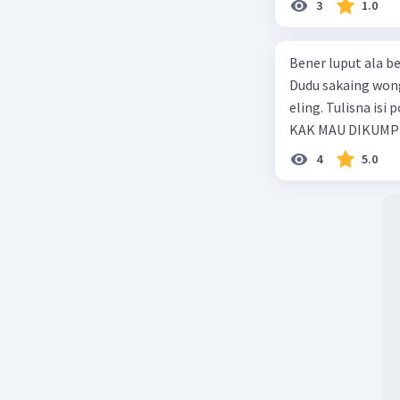
3
1.0
Bener luput ala becik lawan beja, Cilaka
Dudu sakaing wong liya, Mulan
eling. Tulisna isi pokok tembang ing dhuwur …. TOLONG BANTU JAWAB CEPAT
KAK MAU DIKUM
4
5.0