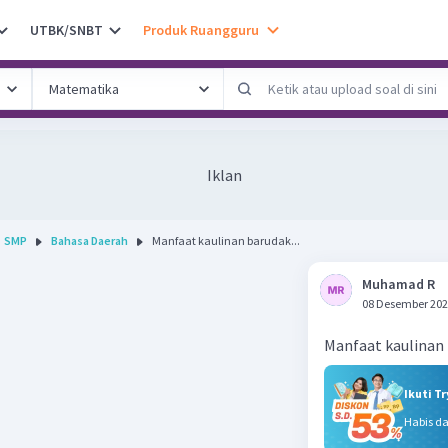
UTBK/SNBT
Produk Ruangguru
Iklan
SMP
Bahasa Daerah
Manfaat kaulinan barudak...
Muhamad R
08 Desember 202
Manfaat kaulinan
Ikuti T
Habis d