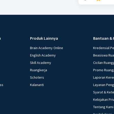
u
Produk Lainnya
Bantuan & 
Brain Academy Online
Kredensial P
English Academy
Beasiswa Ru
Skill Academy
Cicilan Ruang
Ruangkerja
Promo Ruang
Schoters
Laporan Kere
ess
Kalananti
Layanan Pen
Syarat & Ket
Kebijakan Pri
Tentang Kami