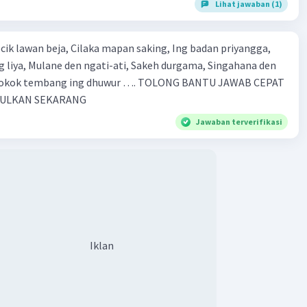
Lihat jawaban (1)
 mapan saking, Ing badan priyangga,
e den ngati-ati, Sakeh durgama, Singahana den
PULKAN SEKARANG
Jawaban terverifikasi
Iklan