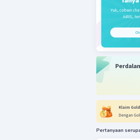
Tanya
Yuk, cobain cha
AiRIS, te
Ch
Beri R
Perdala
Klaim Gold
Dengan Gol
Pertanyaan serup