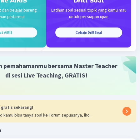
 ke AiRIS
Drill Soal
t dan belajar bareng
Latihan soal sesuai topik yang kamu mau
man pintarmu!
untuk persiapan ujian
at AiRIS
Cobain Drill Soal
·
0.0
(
0
)
Balas
ating
m pemahamanmu bersama Master Teacher
di sesi Live Teaching, GRATIS!
Iklan
 gratis sekarang!
d kamu bisa tanya soal ke Forum sepuasnya, lho.
a