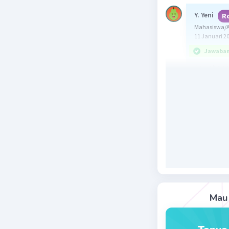
Y. Yeni
R
Mahasiswa/Al
11 Januari 2
Jawaban 
Jawaban :
Reaksi au
dan oksida
reaksi au
Reaksi ko
mana hasi
soal reak
zat hasil
Jadi, jaw
Mau 
merupakan