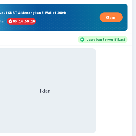
ryout SNBT & Menangkan E-Wallet 100rb
Klaim
alam
00
:
14
:
50
:
15
Jawaban terverifikasi
Iklan