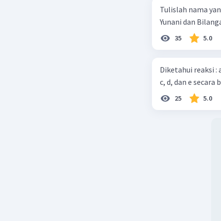
Tulislah nama ya
Yunani dan Bilanga
35
5.0
Diketahui reaksi :
c, d, dan e secara 
25
5.0