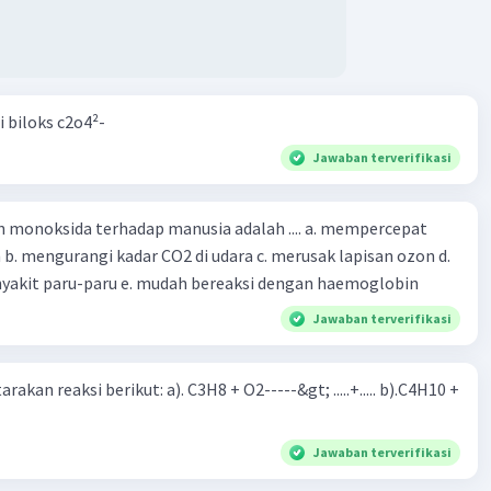
i biloks c2o4²-
Jawaban terverifikasi
oksida terhadap manusia adalah .... a. mempercepat
 d.
menyebabkan penyakit paru-paru e. mudah bereaksi dengan haemoglobin
Jawaban terverifikasi
rakan reaksi berikut: a). C3H8 + O2-----&gt; .....+..... b).C4H10 +
Jawaban terverifikasi