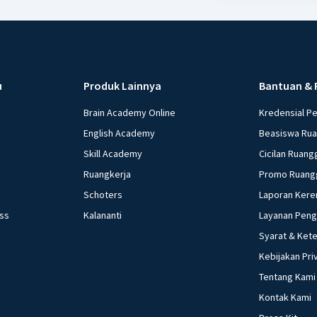
u
Produk Lainnya
Bantuan & 
Brain Academy Online
Kredensial P
English Academy
Beasiswa Ru
Skill Academy
Cicilan Ruang
Ruangkerja
Promo Ruang
Schoters
Laporan Kere
ess
Kalananti
Layanan Pen
Syarat & Ket
Kebijakan Pri
Tentang Kami
Kontak Kami