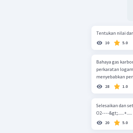
Tentukan nilai dar
10
5.0
Bahaya gas karbon mon
perkaratan logam b. mengurangi kadar CO2 di udara c. merusak lapisan ozon
28
1.0
Selesaikan dan seta
O2----&gt;.......+......
20
5.0