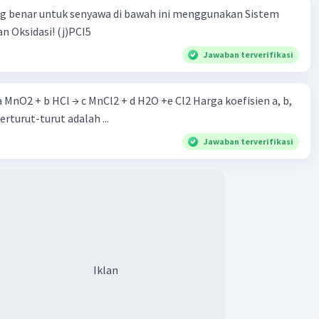
ng benar untuk senyawa di bawah ini menggunakan Sistem
n Oksidasi! (j)PCI5
Jawaban terverifikasi
 a MnO2 + b HCl → c MnCl2 + d H2O +e Cl2 Harga koefisien a, b,
berturut-turut adalah ...
Jawaban terverifikasi
Iklan