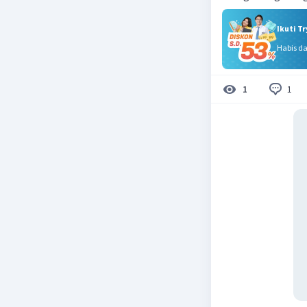
Ikuti T
Habis d
1
1