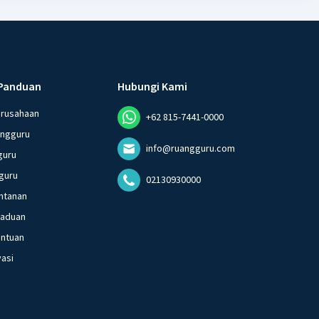
Panduan
Hubungi Kami
erusahaan
+62 815-7441-0000
angguru
info@ruangguru.com
guru
guru
02130930000
ntanan
gaduan
entuan
vasi