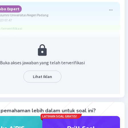
obo Expert
umni Universitas Negeri Padang
023 07:47
terverifikasi
 tidak ada
toredoks adalah reaksi dimana zat yang mengalami reduksi
si berasal dari zat atau unsur yang sama. Salah satu jenis
Buka akses jawaban yang telah terverifikasi
toredoks yaitu reaksi konproporsionasi.
nproporsionasi adalah salah satu reaksi autoredoks yang
Lihat Iklan
l reduksi dan oksidasinya berasal dari zat yang sama. Pada
si A, B , C dan D merupakan reaksi konproporsionasi, dimana
 reduksi dan oksidasi sama. Terlampir pada gambar
aban yang tepat adalah tidak ada, karena semua reaksi
pemahaman lebih dalam untuk soal ini?
 reaksi konproporsionasi
LATIHAN SOAL GRATIS!