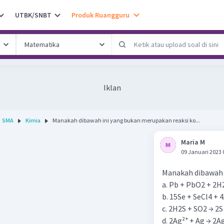
UTBK/SNBT
Produk Ruangguru
Iklan
SMA
Kimia
Manakah dibawah ini yang bukan merupakan reaksi ko...
Maria M
09 Januari 2023 
Manakah dibawah 
a. Pb + PbO2 + 2
b. 15Se + SeCl4 + 
c. 2H2S + SO2 → 2
d. 2Ag²⁺ + Ag → 2A