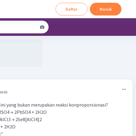
Daftar
Masuk
04:45
ini yang bukan merupakan reaksi konproporsionasi?
H2SO4 → 2PbSO4 + 2H2O
4AlCl3 → 2Se8[AlCl4]2
S + 2H2O
g⁺