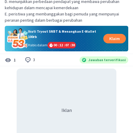
D. menunjukkan perbedaan pendapat yang membawa perubahan
kehidupan dalam mencapai kemerdekaan
E. peristiwa yang membanggakan bagi pemuda yang mempunyai
peranan penting dalam berbagai perubahan
Ikuti Tryout SNBT & Menangkan E-Wallet
100rb
Klaim
Habis dalam
00
:
12
:
07
:
38
3
1
Jawaban terverifikasi
Iklan