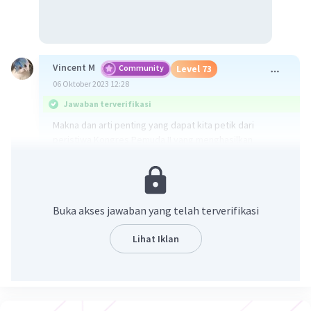
Vincent M
Community
Level 73
06 Oktober 2023 12:28
Jawaban terverifikasi
Makna dan arti penting yang dapat kita petik dari
peristiwa Kongres Pemuda II yang menghasilkan
Sumpah Pemuda antara lain adalah:
C. Menjadi landasan persatuan yang kuat untuk
membangun Indonesia sampai saat ini.
Buka akses jawaban yang telah terverifikasi
Peristiwa Kongres Pemuda II dan Sumpah Pemuda
Lihat Iklan
adalah momen penting dalam sejarah Indonesia karena
menekankan pentingnya persatuan dan kesatuan dalam
perjuangan untuk meraih kemerdekaan. Sumpah
Pemuda menjadi landasan persatuan yang kuat bagi
bangsa Indonesia dalam membangun negara ini, dan