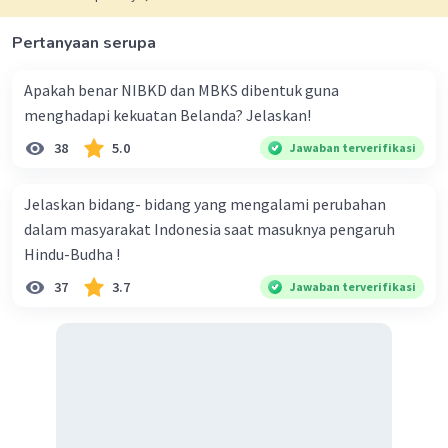
membangun Indonesia sampai saat ini.
Pertanyaan serupa
·
0.0
(
0
)
Balas
Beri Rating
Apakah benar NIBKD dan MBKS dibentuk guna
RAISYAUKI R
Level 1
menghadapi kekuatan Belanda? Jelaskan!
15 Mei 2024 07:01
Sikap positif masyarakat Indonesia sebelum masuknya
38
5.0
Jawaban terverifikasi
arus globalisasi adalah
Jelaskan bidang- bidang yang mengalami perubahan
·
0.0
(
0
)
Balas
Beri Rating
dalam masyarakat Indonesia saat masuknya pengaruh
Hindu-Budha !
37
3.7
Jawaban terverifikasi