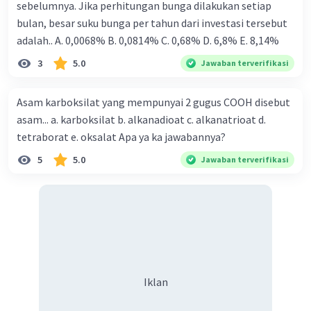
sebelumnya. Jika perhitungan bunga dilakukan setiap
bulan, besar suku bunga per tahun dari investasi tersebut
adalah.. A. 0,0068% B. 0,0814% C. 0,68% D. 6,8% Ε. 8,14%
3
5.0
Jawaban terverifikasi
Asam karboksilat yang mempunyai 2 gugus COOH disebut
asam... a. karboksilat b. alkanadioat c. alkanatrioat d.
tetraborat e. oksalat Apa ya ka jawabannya?
5
5.0
Jawaban terverifikasi
Iklan