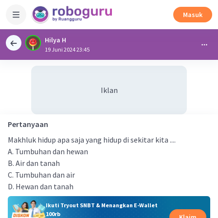
Masuk
Hilya H
19 Juni 2024 23:45
Iklan
Pertanyaan
Makhluk hidup apa saja yang hidup di sekitar kita ....
A. Tumbuhan dan hewan
B. Air dan tanah
C. Tumbuhan dan air
D. Hewan dan tanah
Ikuti Tryout SNBT & Menangkan E-Wallet
100rb
Klaim