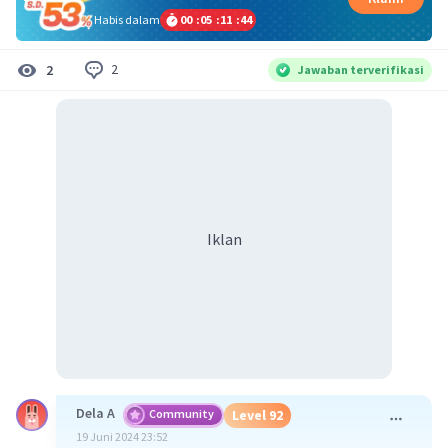
Habis dalam
00
:
05
:
11
:
43
2
2
Jawaban terverifikasi
Iklan
Dela A
Community
Level 92
19 Juni 2024 23:52