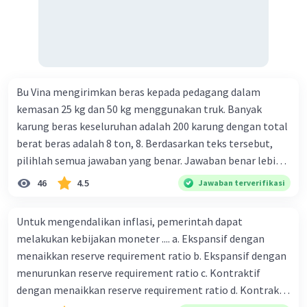
Bu Vina mengirimkan beras kepada pedagang dalam
kemasan 25 kg dan 50 kg menggunakan truk. Banyak
karung beras keseluruhan adalah 200 karung dengan total
berat beras adalah 8 ton, 8. Berdasarkan teks tersebut,
pilihlah semua jawaban yang benar. Jawaban benar lebih
dari satu. Banyak karung beras kemasan 25 kg adalah 50
46
4.5
Jawaban terverifikasi
buah. Banyak karung beras kemasan 50 kg adalah 150
buah. Total berat beras dalam kemasan 25 kg adalah 2
Untuk mengendalikan inflasi, pemerintah dapat
ton. Perbandingan berat beras kemasan 25 kg dan 50 kg
melakukan kebijakan moneter .... a. Ekspansif dengan
dalam truk adalah 1: 3. 9. Berdasarkan teks tersebut, jika
menaikkan reserve requirement ratio b. Ekspansif dengan
biaya setiap beras karung kecil adalah Rp7.500 dan karung
menurunkan reserve requirement ratio c. Kontraktif
besar Rp14.000, berapakah biaya angkut semua beras yang
dengan menaikkan reserve requirement ratio d. Kontraktif
harus dibayar oleh Bu Vina? A. Rp2.540.000 C. Rp2.312.000 B.