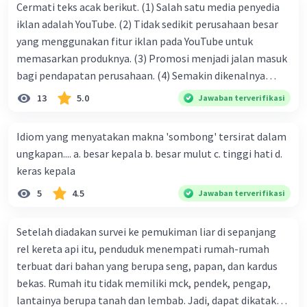
Majas simile digunakan untuk
Cermati teks acak berikut. (1) Salah satu media penyedia
menggambarkan Abu Nawas yang
iklan adalah YouTube. (2) Tidak sedikit perusahaan besar
mengejar dan memukuli lalat-lalat dengan
yang menggunakan fitur iklan pada YouTube untuk
tongkat besi.
memasarkan produknya. (3) Promosi menjadi jalan masuk
bagi pendapatan perusahaan. (4) Semakin dikenalnya
suatu produk oleh konsumen, semakin besar pula peluang
13
5.0
Jawaban terverifikasi
penjualan produk. (5) Hal ini disebabkan iklan atau
promosi merupakan cara untuk mengenalkan produk
·
0.0
(
0
)
Balas
Beri Rating
Idiom yang menyatakan makna 'sombong' tersirat dalam
perusahaan kepada konsumen. Urutan yang tepat agar
ungkapan.... a. besar kepala b. besar mulut c. tinggi hati d.
Mamat M
Level 1
menjadi teks eksposisi yang padu adalah .... A. (1)-(2)-(3)-
keras kepala
23 November 2023 14:05
(4)-(5) B. (2)-(1)-(3)-(4)-(5) C. (3)-(1)-(2)-(5)-(4) D. (3)-(5)-
Dapat dari chatgpt
5
4.5
Jawaban terverifikasi
(4)-(1)-(2) E. (5)-(1)-(3)-(4)-(2)
Setelah diadakan survei ke pemukiman liar di sepanjang
rel kereta api itu, penduduk menempati rumah-rumah
Mercon M
Community
Level 60
terbuat dari bahan yang berupa seng, papan, dan kardus
30 April 2024 12:25
bekas. Rumah itu tidak memiliki mck, pendek, pengap,
Jawaban terverifikasi
lantainya berupa tanah dan lembab. Jadi, dapat dikatakan