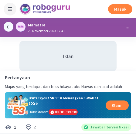
Masuk
Mamat M
23 November 2023 12:41
Iklan
Pertanyaan
Majas yang terdapat dari teks hikayat abu Nawas dan lalat adalah
Ikuti Tryout SNBT & Menangkan E-Wallet
100rb
Klaim
Habis dalam
00
:
05
:
39
:
38
2
1
Jawaban terverifikasi