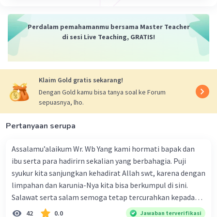
yang tidak adil ini," ujar Abu Nawas sekali
lagi.
Perdalam pemahamanmu bersama Master Teacher
Majas metafora
, yaitu majas yang
di sesi Live Teaching, GRATIS!
membandingkan dua hal yang berbeda
secara langsung. Majas ini terdapat pada
kalimat "Setelah mendapat izin tertulis itu
Abu Nawas mulai mengusir lalat-lalat di
Klaim Gold gratis sekarang!
piringnya hingga mereka terbang dan
Dengan Gold kamu bisa tanya soal ke Forum
hinggap di sana sini."
sepuasnya, lho.
Majas simile
, yaitu majas yang
membandingkan dua hal yang berbeda
Pertanyaan serupa
secara tidak langsung dengan
menggunakan kata "seperti", "bagaikan",
Assalamu’alaikum Wr. Wb Yang kami hormati bapak dan
"laksana", dan sebagainya. Majas ini
ibu serta para hadirirn sekalian yang berbahagia. Puji
terdapat pada kalimat "Dengan
syukur kita sanjungkan kehadirat Allah swt, karena dengan
menggunakan tongkat besi yang dibawa
limpahan dan karunia-Nya kita bisa berkumpul di sini.
dari rumah, Abu Nawas mengejar dan
Salawat serta salam semoga tetap tercurahkan kepada
memukuli lalat-lalat itu."
junjungan Nabi besar Muhammad saw, karena beliau
42
0.0
Jawaban terverifikasi