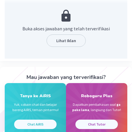
·
0.0
(
0
)
Balas
Beri Rating
Buka akses jawaban yang telah terverifikasi
MR M
Level 89
Lihat Iklan
16 Mei 2024 06:58
🗿🗿🗿🗿🗿🗿🗿🗿🗿🗿🗿🗿🗿🗿🗿🗿🗿🗿🗿🗿🗿
🗿🗿🗿🗿🗿🗿🗿🗿🗿🗿🗿🗿🗿🗿🗿🗿🗿🗿🗿🚬⚰️
Iklan
🗿🚬🗿⚰️🗿🚬🗿🚬🗿🚬🗿⚰️🗿🚬🗿⚰️🗿🚬🗿⚰️🗿
🚬⚰️🗿🚬🗿⚰️🗿🚬🗿⚰️🗿🚬🗿⚰️🗿🚬🗿⚰️🗿🚬🗿
Mau jawaban yang terverifikasi?
⚰️🗿🚬⚰️🗿🚬🗿⚰️🗿🚬🗿⚰️🗿🚬🗿⚰️🗿🚬🗿⚰️🚬
🗿⚰️🗿🚬🗿⚰️🗿🚬🗿⚰️🗿🚬🗿⚰️🗿🚬🗿⚰️🚬🗿⚰️
Tanya ke AiRIS
Roboguru Plus
🗿🚬🗿⚰️🗿🚬🗿⚰️🗿🚬🗿⚰️🗿🚬🗿⚰️🗿🚬⚰️🗿🚬
🗿⚰️🗿🚬🗿⚰️🗿🚬🗿⚰️🗿🚬⚰️🗿🚬🗿⚰️🗿🚬🗿⚰️
Yuk, cobain chat dan belajar
Dapatkan pembahasan soal
ga
bareng AiRIS, teman pintarmu!
pake lama
, langsung dari Tutor!
🗿🚬🗿⚰️🗿🚬⚰️🗿🚬🗿⚰️🗿🚬🗿⚰️🗿🚬🗿⚰️🚬🗿
⚰️🗿🚬🗿⚰️🗿🚬🗿⚰️🗿🚬🗿⚰️🗿🚬🗿⚰️🗿🚬⚰️🗿
Chat AiRIS
Chat Tutor
🚬🗿⚰️🗿🚬🗿⚰️🗿🚬🗿⚰️🗿🚬🗿⚰️🗿🚬⚰️🗿🗿🚬