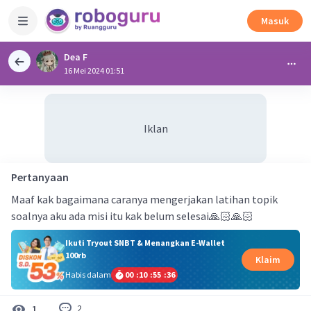
Masuk
Dea F
16 Mei 2024 01:51
Iklan
Pertanyaan
Maaf kak bagaimana caranya mengerjakan latihan topik
soalnya aku ada misi itu kak belum selesai🙏🏻🙏🏻
Ikuti Tryout SNBT & Menangkan E-Wallet
100rb
Klaim
Habis dalam
00
:
10
:
55
:
35
2
1