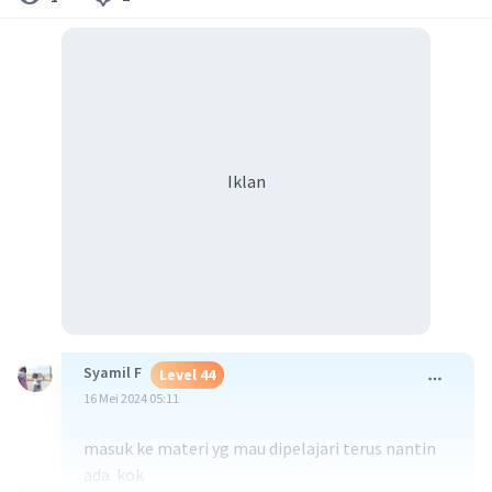
Iklan
Syamil F
Level 44
16 Mei 2024 05:11
masuk ke materi yg mau dipelajari terus nantin
ada kok