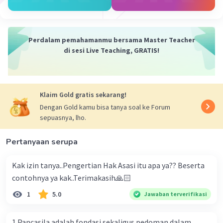
⚰️🗿🚬🗿⚰️🗿🗿🚬⚰️🗿🗿🚬🗿⚰️🗿🚬⚰️🗿🚬🗿⚰️
🗿🚬🗿⚰️🗿🚬🗿⚰️🗿🚬⚰️🗿🚬🗿⚰️🗿
·
0.0
(
0
)
Balas
Beri Rating
Perdalam pemahamanmu bersama Master Teacher
di sesi Live Teaching, GRATIS!
Klaim Gold gratis sekarang!
Dengan Gold kamu bisa tanya soal ke Forum
sepuasnya, lho.
Pertanyaan serupa
Kak izin tanya..Pengertian Hak Asasi itu apa ya?? Beserta
contohnya ya kak..Terimakasih🙏🏻
1
5.0
Jawaban terverifikasi
1.Pancasila adalah fondasi sekaligus pedoman dalam