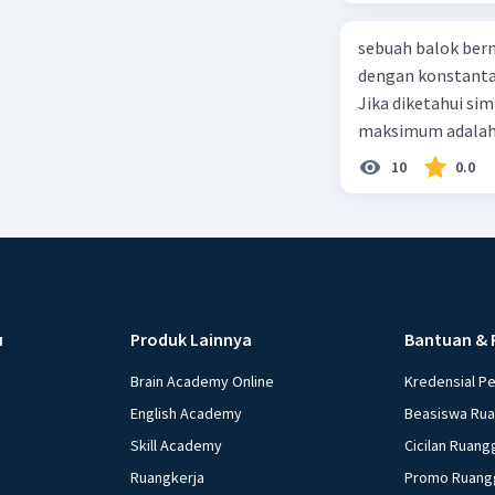
FRy = -10
Tanda neg
sebuah balok ber
dengan konstanta 
Resultan 
Jika diketahui s
FR = √((FR
maksimum adalah
FR = √((10
10
0.0
FR = √(30
FR = 20 N
Jadi nilai
Beri R
u
Produk Lainnya
Bantuan & 
Brain Academy Online
Kredensial P
English Academy
Beasiswa Ru
Skill Academy
Cicilan Ruang
Ruangkerja
Promo Ruang