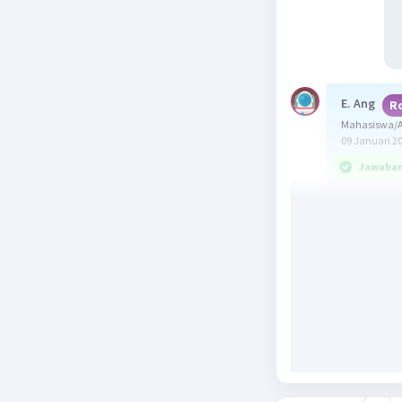
E. Ang
R
Mahasiswa/A
09 Januari 2
Jawaban 
Jawaban y
Setiap ve
lurus. Ve
komponen 
disebut v
Vektor ko
menggunak
siku, yaitu