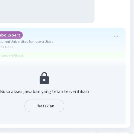
obo Expert
lumni Universitas Sumatera Utara
023 15:38
terverifikasi
ang benar adalah 20 N.
ktor dapat diuraikan menjadi dua vektor yang saling tegak
ktor pertama terletak pada sumbu-X disebut vektor
Buka akses jawaban yang telah terverifikasi
pada sumbu-X. Vektor kedua terletak pada sumbu-Y
ektor komponen pada sumbu-Y.
Lihat Iklan
mponen sebuah vektor F dapat diperoleh dengan
an perbandingan sinus dan kosinus pada segitiga siku-
 :