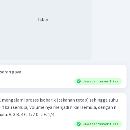
 cos 60°
3 (½)
3 N
Iklan
n 𝜃2 (ke atas)
 sin 60°
3 (½√3)
 (ke bawah)
N
esaran gaya
komponen vektor gaya arah sumbu-x dihitung dengan :
Jawaban terverifikasi
+ F2x
√3 + 20√3
3 N
l mengalami proses isobarik (tekanan tetap) sehingga suhu
i 4 kali semula, Volume nya menjadi n kali semula, dengan n
vektor gaya arah sumbu-y dihitung dengan :
adalah ...... kali semula. A. 3 B. 4 C. 1/2 D. 2 E. 1/4
+ F2y + F3y
Jawaban terverifikasi
 60 - 80