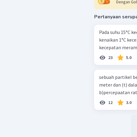
Dengan Gol
𝜃2 = 60°
F3 = 80 N
Pertanyaan serup
Ditanya :
Pada suhu 15°C ke
FR = ....?
kenaikan 1°C kec
kecepatan meramb
Pembahas
Hitung k
23
5.0
F1x = -F1 c
F1x = -20 
sebuah partikel b
F1x = -20
meter dan (t) dal
F1x = -10
b)percepaatan rat
F1y = F1 si
F1y = 20 s
12
3.0
F1y = 20(
F1y = 10 N
F2x = F2 c