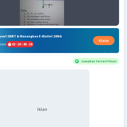
ryout SNBT & Menangkan E-Wallet 100rb
Klaim
alam
02
:
20
:
48
:
16
Jawaban terverifikasi
Iklan