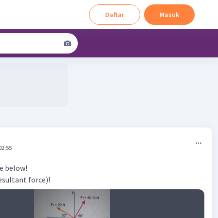
Daftar
Masuk
02:55
re below!
esultant force)!