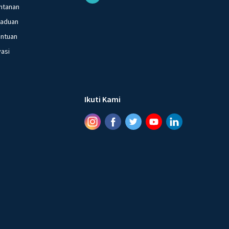
ntanan
gaduan
entuan
vasi
Ikuti Kami