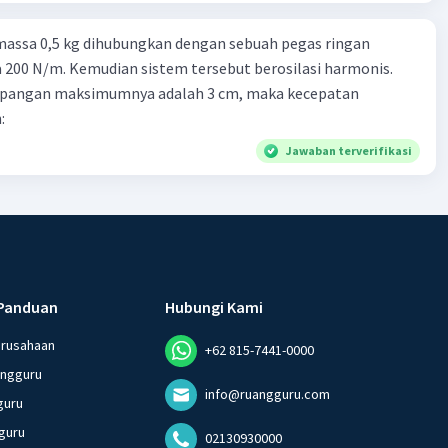
 N
atif menyatakan arah gaya ke bawah.
massa 0,5 kg dihubungkan dengan sebuah pegas ringan
200 N/m. Kemudian sistem tersebut berosilasi harmonis.
gaya dihitung dengan :
impangan maksimumnya adalah 3 cm, maka kecepatan
x)² + (FRy)²)
:
√3)² + (-10)²)
Jawaban terverifikasi
0 + 100)
 dari total resultan gaya adalah 20 N.
·
0.0
(
0
)
Balas
ating
Panduan
Hubungi Kami
erusahaan
+62 815-7441-0000
angguru
info@ruangguru.com
guru
guru
02130930000
Iklan