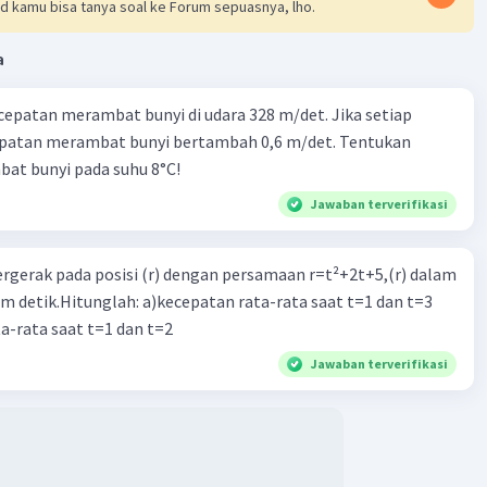
d kamu bisa tanya soal ke Forum sepuasnya, lho.
a
cepatan merambat bunyi di udara 328 m/det. Jika setiap
epatan merambat bunyi bertambah 0,6 m/det. Tentukan
at bunyi pada suhu 8°C!
an :
omponen vektor masing-masing gaya :
Jawaban terverifikasi
os 𝜃1 (ke kiri)
cos 30°
ergerak pada posisi (r) dengan persamaan r=t²+2t+5,(r) dalam
 (½√3)
am detik.Hitunglah: a)kecepatan rata-rata saat t=1 dan t=3
√3 N
a-rata saat t=1 dan t=2
n 𝜃1 (ke atas)
in 30°
Jawaban terverifikasi
½)
os 𝜃2 (ke kanan)