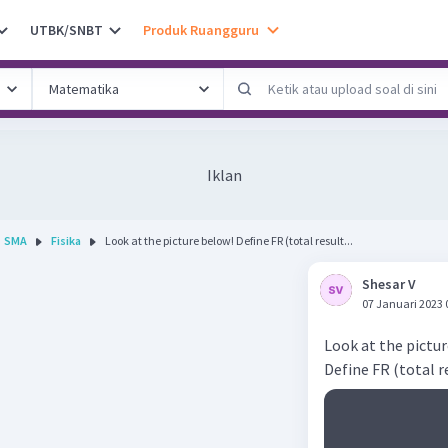
UTBK/SNBT
Produk Ruangguru
Iklan
SMA
Fisika
Look at the picture below! Define FR (total result...
Shesar V
07 Januari 2023 
Look at the pictu
Define FR (total r