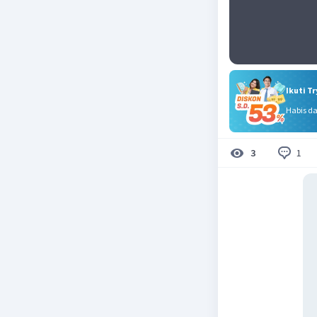
Ikuti T
Habis d
1
3