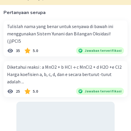
Pertanyaan serupa
Tulislah nama yang benar untuk senyawa di bawah ini
menggunakan Sistem Yunani dan Bilangan Oksidasi!
(j)PCI5
35
5.0
Jawaban terverifikasi
Diketahui reaksi : a MnO2 + b HCl → c MnCl2 + d H2O +e Cl2
Harga koefisien a, b, c, d, dan e secara berturut-turut
adalah ...
25
5.0
Jawaban terverifikasi