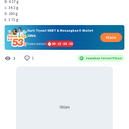
B. 4 27 g
c. 34 2 g
D. 280 g
E. 1 71 g
Ikuti Tryout SNBT & Menangkan E-Wallet
100rb
Klaim
Habis dalam
00
:
13
:
58
:
32
1
1
Jawaban terverifikasi
Iklan