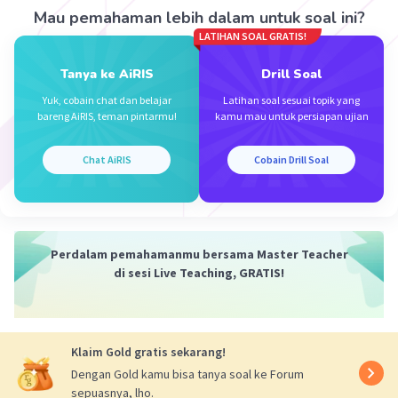
Mau pemahaman lebih dalam untuk soal ini?
LATIHAN SOAL GRATIS!
Tanya ke AiRIS
Drill Soal
Iklan
Yuk, cobain chat dan belajar
Latihan soal sesuai topik yang
bareng AiRIS, teman pintarmu!
kamu mau untuk persiapan ujian
Chat AiRIS
Cobain Drill Soal
Perdalam pemahamanmu bersama Master Teacher
di sesi Live Teaching, GRATIS!
Klaim Gold gratis sekarang!
Dengan Gold kamu bisa tanya soal ke Forum
sepuasnya, lho.