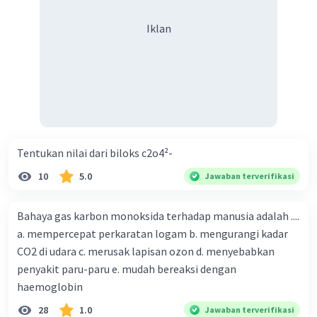
Iklan
Tentukan nilai dari biloks c2o4²-
10
5.0
Jawaban terverifikasi
Bahaya gas karbon monoksida terhadap manusia adalah ....
a. mempercepat perkaratan logam b. mengurangi kadar
CO2 di udara c. merusak lapisan ozon d. menyebabkan
penyakit paru-paru e. mudah bereaksi dengan
haemoglobin
28
1.0
Jawaban terverifikasi