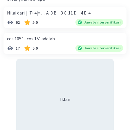
Nilai dari |−7+4|=… A. 3 B. −3 C. 11 D. −4 E. 4
62
5.0
Jawaban terverifikasi
cos 105° - cos 15° adalah
17
5.0
Jawaban terverifikasi
Iklan