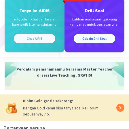
03 Oktober 2023 22:39
terimakasih
Tanya ke AiRIS
Drill Soal
Yuk, cobain chat dan belajar
Latihan soal sesuai topik yang
bareng AiRIS, teman pintarmu!
kamu mau untuk persiapan ujian
Chat AiRIS
Cobain Drill Soal
Iklan
Perdalam pemahamanmu bersama Master Teacher
di sesi Live Teaching, GRATIS!
Klaim Gold gratis sekarang!
Dengan Gold kamu bisa tanya soal ke Forum
sepuasnya, lho.
Pertanyaan serupa