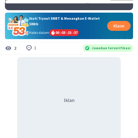
Ikuti Tryout SNBT & Menangkan E-Wallet
100rb
Klaim
Habis dalam
00
:
03
:
15
:
36
1
2
Jawaban terverifikasi
Iklan