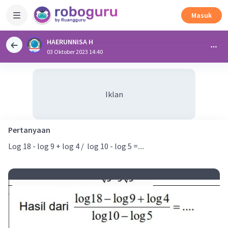
Masuk
HAERUNNISA H
03 Oktober 2023 14:40
Iklan
Pertanyaan
Log 18 - log 9 + log 4 / log 10 - log 5 =....