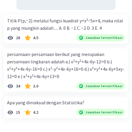
Titik P(p,−2) melalui fungsi kuadrat y=x²−5x+4, maka nilai
p yang mungkin adalah .... A. 0 B. −1 C. −2 D. 3 E. 4
28
4.5
Jawaban terverifikasi
persamaan-persamaan berikut yang merupakan
persamaan lingkaran adalah a.) x²+y²+4x-6y-12=0 b.)
x²+y²+4x-6y-16=0 c.) x²-y²+4x-6y+16=0 d.) x²+y²+4x-6y+5xy-
12=0 e.) x²+y²+4x-6y+13=0
34
3.0
Jawaban terverifikasi
Apa yang dimaksud dengan Statistika?
15
4.2
Jawaban terverifikasi