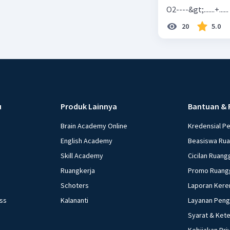
O2----&gt;.......+......
20
5.0
u
Produk Lainnya
Bantuan & 
Brain Academy Online
Kredensial P
English Academy
Beasiswa Ru
Skill Academy
Cicilan Ruang
Ruangkerja
Promo Ruang
Schoters
Laporan Kere
ess
Kalananti
Layanan Pen
Syarat & Ket
Kebijakan Pri