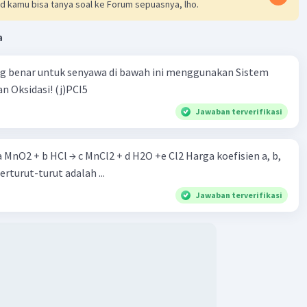
d kamu bisa tanya soal ke Forum sepuasnya, lho.
asam etanoat.
a
onolisis pada alkuna akan menghasilkan produk asam
t melalui hidrolisis anhidrida asetat dan produk alpa-
ng benar untuk senyawa di bawah ini menggunakan Sistem
ikarbonil.
n Oksidasi! (j)PCI5
onolisasi terdapat pada lampiran.
Jawaban terverifikasi
 a MnO2 + b HCl → c MnCl2 + d H2O +e Cl2 Harga koefisien a, b,
berturut-turut adalah ...
Jawaban terverifikasi
·
0.0
(
0
)
Balas
ating