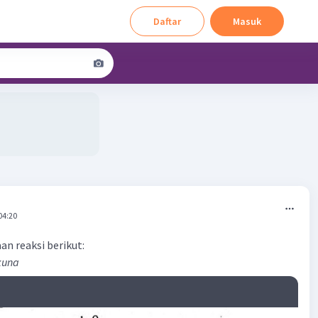
Daftar
Masuk
04:20
n reaksi berikut:
lkuna