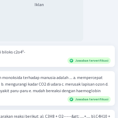
Iklan
i biloks c2o4²-
Jawaban terverifikasi
oksida terhadap manusia adalah .... a. mempercepat
 d.
menyebabkan penyakit paru-paru e. mudah bereaksi dengan haemoglobin
Jawaban terverifikasi
rakan reaksi berikut: a). C3H8 + O2-----&gt; .....+..... b).C4H10 +