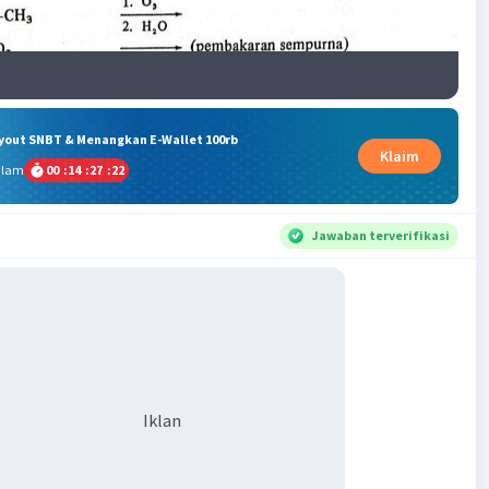
ryout SNBT & Menangkan E-Wallet 100rb
Klaim
alam
00
:
14
:
27
:
21
Jawaban terverifikasi
Iklan