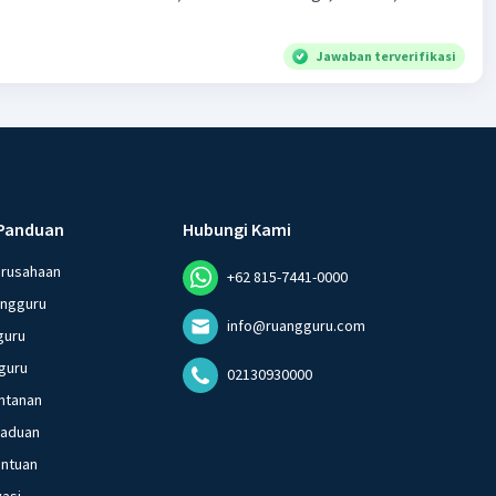
Jawaban terverifikasi
Panduan
Hubungi Kami
erusahaan
+62 815-7441-0000
angguru
info@ruangguru.com
guru
guru
02130930000
ntanan
gaduan
entuan
vasi