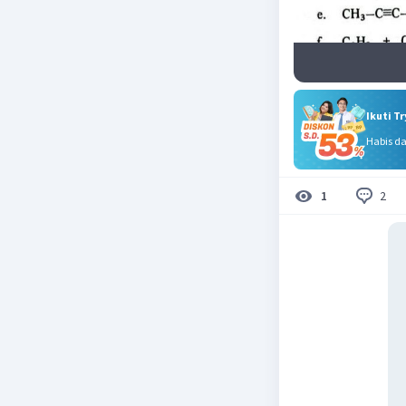
Ikuti T
Habis d
2
1