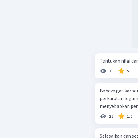
Tentukan nilai dar
10
5.0
Bahaya gas karbon mon
perkaratan logam b. mengurangi kadar CO2 di udara c. merusak lapisan ozon
28
1.0
Selesaikan dan seta