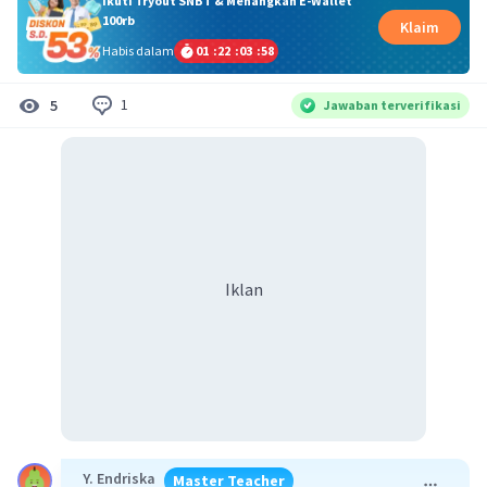
Ikuti Tryout SNBT & Menangkan E-Wallet
100rb
Klaim
Habis dalam
01
:
22
:
03
:
58
1
5
Jawaban terverifikasi
Iklan
Y. Endriska
Master Teacher