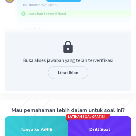
04 Oktober 2023 08:35
Jawaban terverifikasi
Jawaban: E
Ingat konsep berikut ini:
tan x = sin x/cos x
sec x = 1/cos x
Buka akses jawaban yang telah terverifikasi
1 + tan²x = sec²x
Lihat Iklan
(1 + tan²A)/(2 tan A)
= (sec²A)/(2 tan A)
= (1/cos²A) : 2 (sin A)/(cos A))
= 1/(sin A cos A)
Mau pemahaman lebih dalam untuk soal ini?
Oleh karena itu, jawaban yang tepat adalah E.
LATIHAN SOAL GRATIS!
Tanya ke AiRIS
Drill Soal
·
0.0
(
0
)
Balas
Beri Rating