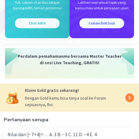
Yuk, cobain chat dan belajar
Latihan soal sesuai topik yang
bareng AiRIS, teman pintarmu!
kamu mau untuk persiapan ujian
Chat AiRIS
Cobain Drill Soal
Iklan
Perdalam pemahamanmu bersama Master Teacher
di sesi Live Teaching, GRATIS!
Klaim Gold gratis sekarang!
Dengan Gold kamu bisa tanya soal ke Forum
sepuasnya, lho.
Pertanyaan serupa
Nilai dari |−7+4|=… A. 3 B. −3 C. 11 D. −4 E. 4