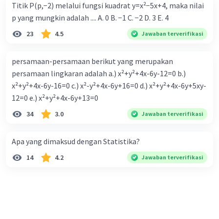
Titik P(p,−2) melalui fungsi kuadrat y=x²−5x+4, maka nilai
p yang mungkin adalah .... A. 0 B. −1 C. −2 D. 3 E. 4
23
4.5
Jawaban terverifikasi
persamaan-persamaan berikut yang merupakan
persamaan lingkaran adalah a.) x²+y²+4x-6y-12=0 b.)
x²+y²+4x-6y-16=0 c.) x²-y²+4x-6y+16=0 d.) x²+y²+4x-6y+5xy-
12=0 e.) x²+y²+4x-6y+13=0
34
3.0
Jawaban terverifikasi
Apa yang dimaksud dengan Statistika?
14
4.2
Jawaban terverifikasi