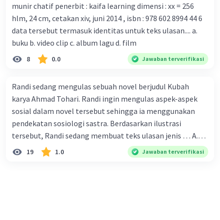
munir chatif penerbit : kaifa learning dimensi : xx = 256
tersebut. B. Para ilmuan perlu segera mempelajari virus
hlm, 24 cm, cetakan xiv, juni 2014 , isbn : 978 602 8994 44 6
corona yang menjadi masalah besar bagi kesehatan dunia
data tersebut termasuk identitas untuk teks ulasan.... a.
karena persebarannya sangat cepat. C. Masyarakat perlu
buku b. video clip c. album lagu d. film
mawas diri dan menjaga kesehatan dalam menghadapi
serangan virus corona yang mulai menyebar di Indonesia,
8
0.0
Jawaban terverifikasi
D. Virus corona menjadi masalah besar bagi kesehatan
manusia.
Randi sedang mengulas sebuah novel berjudul Kubah
karya Ahmad Tohari. Randi ingin mengulas aspek-aspek
sosial dalam novel tersebut sehingga ia menggunakan
pendekatan sosiologi sastra. Berdasarkan ilustrasi
tersebut, Randi sedang membuat teks ulasan jenis … A.
deskriptif B. objektif C. informatif D. kritis
19
1.0
Jawaban terverifikasi