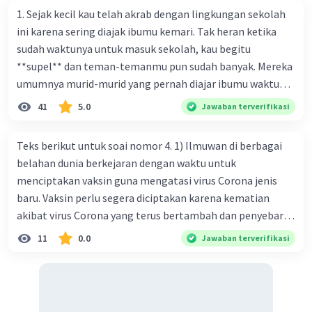
1. Sejak kecil kau telah akrab dengan lingkungan sekolah
ini karena sering diajak ibumu kemari. Tak heran ketika
sudah waktunya untuk masuk sekolah, kau begitu
**supel** dan teman-temanmu pun sudah banyak. Mereka
umumnya murid-murid yang pernah diajar ibumu waktu
Iklan
kelas satu. Sedangkan aku? Aku waktu itu baru saja pindah
41
5.0
Jawaban terverifikasi
ke kota kecil ini. Makna kata bercetak tebal dalam kutipan
cerpen tersebut adalah .... A. ramah C. santun B. sopan D.
Teks berikut untuk soai nomor 4. 1) Ilmuwan di berbagai
baik
belahan dunia berkejaran dengan waktu untuk
menciptakan vaksin guna mengatasi virus Corona jenis
baru. Vaksin perlu segera diciptakan karena kematian
akibat virus Corona yang terus bertambah dan penyebaran
virus yang kian meluas. 2) Pada Jum'at (7-2-2020), Komisi
11
0.0
Jawaban terverifikasi
Kesehatan Nasional Cina mencatat jumlah kematian
akibat virus Corona baru telah mencapai 636 kasus,
sedangkan jumlah warga yang terinfeksi menjadi 31.161
kasus. Kasus terbanyak terjadi di Hubei, Cina, tempat vi