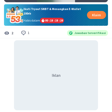
Ikuti Tryout SNBT & Menangkan E-Wallet
100rb
Klaim
Habis dalam
00
:
18
:
18
:
28
1
2
Jawaban terverifikasi
Iklan