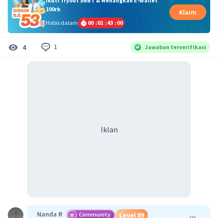
Ikuti Tryout SNBT & Menangkan E-Wallet
100rb
Klaim
Habis dalam
00
:
01
:
42
:
59
1
4
Jawaban terverifikasi
Iklan
Nanda R
Community
Level 89