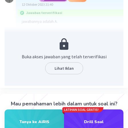
12 Oktober 2023 21:40
Jawaban terverifikasi
jawabannya adalah A.
Ekonomi Indonesia mulai goyah pada awal 1998, yang
terpengaruh oleh krisis finansial Asia sepanjang 1997 -
1999. Mahasiswa pun melakukan aksi demonstrasi
besar-besaran ke gedung DPR/MPR, termasuk
Buka akses jawaban yang telah terverifikasi
mahasiswa Universitas Trisakti.
Lihat Iklan
·
0.0
(
0
)
Balas
Beri Rating
Mau pemahaman lebih dalam untuk soal ini?
LATIHAN SOAL GRATIS!
Iklan
Tanya ke AiRIS
Drill Soal